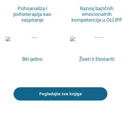
Psihoanaliza i
Razvoj bazičnih
psihoterapija kao
emocionalnih
vaspitanje
kompetencija u OLI IPP
Biti jedno
Živeti li životariti
Pogledajte sve knjige