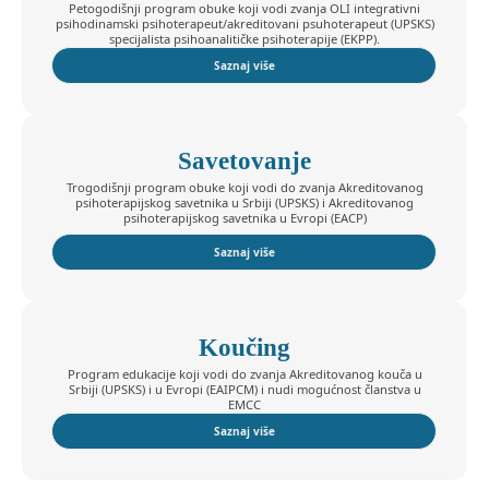
Petogodišnji program obuke koji vodi zvanja OLI integrativni
psihodinamski psihoterapeut/akreditovani psuhoterapeut (UPSKS)
specijalista psihoanalitičke psihoterapije (EKPP).
Saznaj više
Savetovanje
Trogodišnji program obuke koji vodi do zvanja Akreditovanog
psihoterapijskog savetnika u Srbiji (UPSKS) i Akreditovanog
psihoterapijskog savetnika u Evropi (EACP)
Saznaj više
Koučing
Program edukacije koji vodi do zvanja Akreditovanog kouča u
Srbiji (UPSKS) i u Evropi (EAIPCM) i nudi mogućnost članstva u
EMCC
Saznaj više