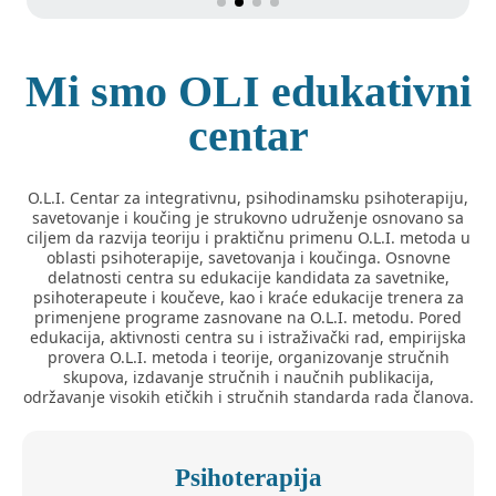
Mi smo OLI edukativni
centar
O.L.I. Centar za integrativnu, psihodinamsku psihoterapiju,
savetovanje i koučing je strukovno udruženje osnovano sa
ciljem da razvija teoriju i praktičnu primenu O.L.I. metoda u
oblasti psihoterapije, savetovanja i koučinga. Osnovne
delatnosti centra su edukacije kandidata za savetnike,
psihoterapeute i koučeve, kao i kraće edukacije trenera za
primenjene programe zasnovane na O.L.I. metodu. Pored
edukacija, aktivnosti centra su i istraživački rad, empirijska
provera O.L.I. metoda i teorije, organizovanje stručnih
skupova, izdavanje stručnih i naučnih publikacija,
održavanje visokih etičkih i stručnih standarda rada članova.
Psihoterapija