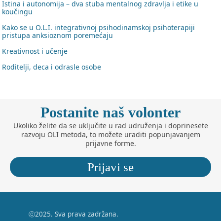
Istina i autonomija – dva stuba mentalnog zdravlja i etike u
koučingu
•
Kako se u O.L.I. integrativnoj psihodinamskoj psihoterapiji
pristupa anksioznom poremećaju
•
Kreativnost i učenje
•
Roditelji, deca i odrasle osobe
Postanite naš volonter
Ukoliko želite da se uključite u rad udruženja i doprinesete
razvoju OLI metoda, to možete uraditi popunjavanjem
prijavne forme.
Prijavi se
ⓒ2025. Sva prava zadržana.