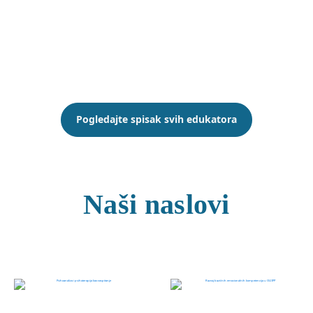
Diplomirani teolog,
OLI i TA
psihoterapeut,
specijalista
psihoanalitičke
psihoterapije
Marina
Brašić
Specijalni
pedagog, OLI
psihoterapeut,
specijalista
psihoanalitičke
psihoterapije
Leo
Ivanišević
Diplomirani psiholog,
OLI psihoterapeut,
specijalista
psihoanalitičke
psihoterapije
Pogledajte spisak svih edukatora
Naši naslovi