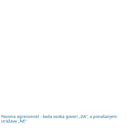
Koristan sadržaj
Članci
Video sadržaj
Izvodi iz knjiga
•
Pasivna agresivnost - kada osoba govori „DA“, a ponašanjem
izražava „NE“
•