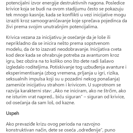
potencijalni izvor energije destruktivnih nagona. Posledice
krivice koja se budi na ovom stadijumu često se pokazuju
tek mnogo kasnije, kada se konflikti u vezi inicijative mogu
izraziti kroz samoograničavanje koje sprečava pojedinca da
živi prema svojim unutrašnjim potencijalima.
Krivica vezana za inicijativu je osećanje da je loše ili
neprikladno da se inicira nešto prema sopstvenom
modelu, da će to izazvati neodobravanje. Inicijativa cveta
kod dece kada se ohrabruje potreba za avanturom kroz
igru, bez obzira na to koliko ono što dete radi šašavo
izgledalo roditeljima. Potiskivanje tog uzbuđenja avanture i
eksperimentisanja (zbog vremena, prljanja u igri, rizika,
seksualnih impulsa koji su u pozadini nekog ponašanja)
zameniće inicijativu strahom i krivicom. U suprotnom se
razvija karakterni stav: „Ako ne iniciram, ako ne štrčim, ako
ne isturim vrat napred... biću siguran” – siguran od krivice,
od osećanja da sam loš, od kazne.
Uspeh
Ako prevaziđe krizu ovog perioda na razvojno
konstruktivan način, dete se oseća „određenije”, puno