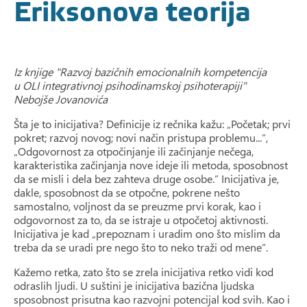
Eriksonova teorija
Iz knjige "Razvoj bazičnih emocionalnih kompetencija
u OLI integrativnoj psihodinamskoj psihoterapiji"
Nebojše Jovanovića
Šta je to inicijativa? Definicije iz rečnika kažu: „Početak; prvi
pokret; razvoj novog; novi način pristupa problemu...”,
„Odgovornost za otpočinjanje ili začinjanje nečega,
karakteristika začinjanja nove ideje ili metoda, sposobnost
da se misli i dela bez zahteva druge osobe.” Inicijativa je,
dakle, sposobnost da se otpočne, pokrene nešto
samostalno, voljnost da se preuzme prvi korak, kao i
odgovornost za to, da se istraje u otpočetoj aktivnosti.
Inicijativa je kad „prepoznam i uradim ono što mislim da
treba da se uradi pre nego što to neko traži od mene”.
Kažemo retka, zato što se zrela inicijativa retko vidi kod
odraslih ljudi. U suštini je inicijativa bazična ljudska
sposobnost prisutna kao razvojni potencijal kod svih. Kao i