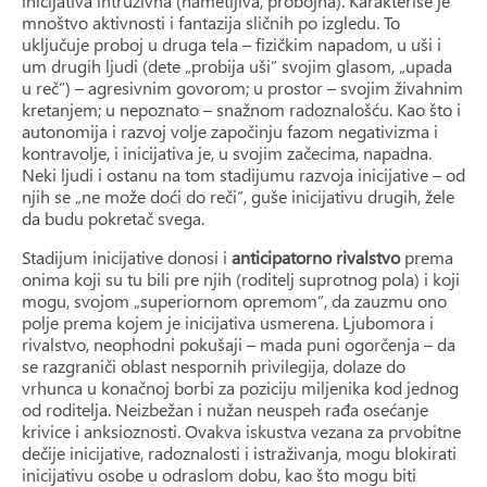
inicijativa intruzivna (nametljiva, probojna). Karakteriše je
mnoštvo aktivnosti i fantazija sličnih po izgledu. To
uključuje proboj u druga tela – fizičkim napadom, u uši i
um drugih ljudi (dete „probija uši” svojim glasom, „upada
u reč”) – agresivnim govorom; u prostor – svojim živahnim
kretanjem; u nepoznato – snažnom radoznalošću. Kao što i
autonomija i razvoj volje započinju fazom negativizma i
kontravolje, i inicijativa je, u svojim začecima, napadna.
Neki ljudi i ostanu na tom stadijumu razvoja inicijative – od
njih se „ne može doći do reči”, guše inicijativu drugih, žele
da budu pokretač svega.
Stadijum inicijative donosi i
anticipatorno rivalstvo
prema
onima koji su tu bili pre njih (roditelj suprotnog pola) i koji
mogu, svojom „superiornom opremom”, da zauzmu ono
polje prema kojem je inicijativa usmerena. Ljubomora i
rivalstvo, neophodni pokušaji – mada puni ogorčenja – da
se razgraniči oblast nespornih privilegija, dolaze do
vrhunca u konačnoj borbi za poziciju miljenika kod jednog
od roditelja. Neizbežan i nužan neuspeh rađa osećanje
krivice i anksioznosti. Ovakva iskustva vezana za prvobitne
dečije inicijative, radoznalosti i istraživanja, mogu blokirati
inicijativu osobe u odraslom dobu, kao što mogu biti