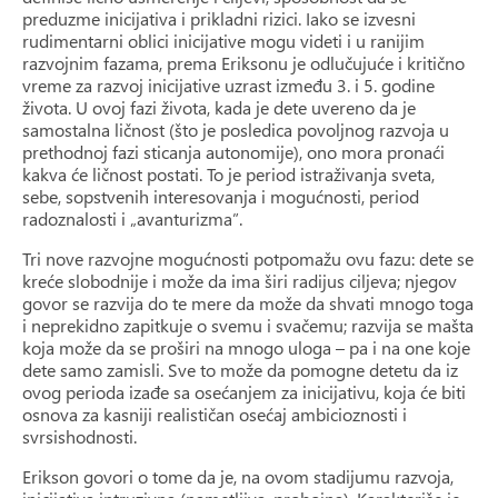
preduzme inicijativa i prikladni rizici. Iako se izvesni
rudimentarni oblici inicijative mogu videti i u ranijim
razvojnim fazama, prema Eriksonu je odlučujuće i kritično
vreme za razvoj inicijative uzrast između 3. i 5. godine
života. U ovoj fazi života, kada je dete uvereno da je
samostalna ličnost (što je posledica povoljnog razvoja u
prethodnoj fazi sticanja autonomije), ono mora pronaći
kakva će ličnost postati. To je period istraživanja sveta,
sebe, sopstvenih interesovanja i mogućnosti, period
radoznalosti i „avanturizma”.
Tri nove razvojne mogućnosti potpomažu ovu fazu: dete se
kreće slobodnije i može da ima širi radijus ciljeva; njegov
govor se razvija do te mere da može da shvati mnogo toga
i neprekidno zapitkuje o svemu i svačemu; razvija se mašta
koja može da se proširi na mnogo uloga – pa i na one koje
dete samo zamisli. Sve to može da pomogne detetu da iz
ovog perioda izađe sa osećanjem za inicijativu, koja će biti
osnova za kasniji realističan osećaj ambicioznosti i
svrsishodnosti.
Erikson govori o tome da je, na ovom stadijumu razvoja,