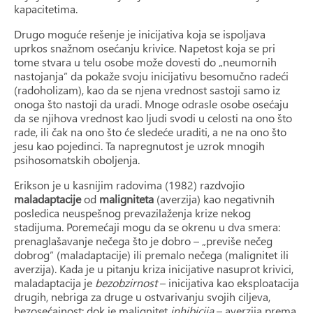
kapacitetima.
Drugo moguće rešenje je inicijativa koja se ispoljava
uprkos snažnom osećanju krivice. Napetost koja se pri
tome stvara u telu osobe može dovesti do „neumornih
nastojanja” da pokaže svoju inicijativu besomučno radeći
(radoholizam), kao da se njena vrednost sastoji samo iz
onoga što nastoji da uradi. Mnoge odrasle osobe osećaju
da se njihova vrednost kao ljudi svodi u celosti na ono što
rade, ili čak na ono što će sledeće uraditi, a ne na ono što
jesu kao pojedinci. Ta napregnutost je uzrok mnogih
psihosomatskih oboljenja.
Erikson je u kasnijim radovima (1982) razdvojio
maladaptacije
od
maligniteta
(averzija) kao negativnih
posledica neuspešnog prevazilaženja krize nekog
stadijuma. Poremećaji mogu da se okrenu u dva smera:
prenaglašavanje nečega što je dobro – „previše nečeg
dobrog” (maladaptacije) ili premalo nečega (malignitet ili
averzija). Kada je u pitanju kriza inicijative nasuprot krivici,
maladaptacija je
bezobzirnost
– inicijativa kao eksploatacija
drugih, nebriga za druge u ostvarivanju svojih ciljeva,
bezosećajnost; dok je malignitet
inhibicija
– averzija prema