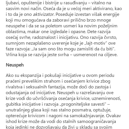
ljubavi, opuštenije i bistrije u rasuđivanju – vitalno na
sasvim novi način. Oseća da je u većoj meri aktivirano, kao
i to da je ono
aktivizator
. Poseduje izvestan višak energije
koji mu omogućava da zaboravi prilično brzo mnoge
neuspehe i da se sa poletom usmeri ka novim poželjnim
oblastima, makar one izgledale i opasne. Dete razvija
osećaj svrhe, radoznalost i inicijativu. Ono razvija čvrsto,
sumnjom nezaplašeno uverenje koje je „lajt-motiv” ove
faze razvoja: „Ja sam ono što mogu zamisliti da ću biti”.
Vrlina koja se razvija jeste svrha – usmerenost na ciljeve.
Neuspeh
Ako su ekspanzija i pokušaji inicijative u ovom periodu
praćeni prevelikim strahom i osećanjem krivice zbog
rivalstva i seksualnih fantazija, može doći do zastoja i
odustajanja od inicijative. Neuspeh u razrešavanju ove
krize vodi do učvršćivanja osećanja krivice, uznemirenosti,
gubitka inicijative i razvoja „progoniteljske savesti” –
unutrašnjeg glasa koji nas stalno posmatra, optužuje,
opterećuje krivicom i nagoni na samokažnjavanje. Ovakav
ishod krize može da vodi do stalnih samoograničavanja
koja jedinki ne dozvoljavaju da živi u skladu sa svojim