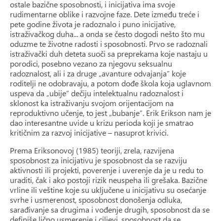
ostale bazične sposobnosti, i inicijativa ima svoje
rudimentarne oblike i razvojne faze. Dete između treće i
pete godine života je radoznalo i puno inicijative,
istraživačkog duha... a onda se često dogodi nešto što mu
oduzme te životne radosti i sposobnosti. Prvo se radoznali
istraživački duh deteta suoči sa preprekama koje nastaju u
porodici, posebno vezano za njegovu seksualnu
radoznalost, ali i za druge „avanture odvajanja” koje
roditelji ne odobravaju, a potom dođe škola koja uglavnom
uspeva da „ubije” dečiju intelektualnu radoznalost i
sklonost ka istraživanju svojom orijentacijom na
reproduktivno učenje, to jest „bubanje”. Erik Erikson nam je
dao interesantne uvide u krizu perioda koji je smatrao
kritičnim za razvoj inicijative – nasuprot krivici.
Prema Eriksonovoj (1985) teoriji, zrela, razvijena
sposobnost za inicijativu je sposobnost da se razviju
aktivnosti ili projekti, poverenje i uverenje da je u redu to
uraditi, čak i ako postoji rizik neuspeha ili grešaka. Bazične
vrline ili veštine koje su uključene u inicijativu su osećanje
svrhe i usmerenost, sposobnost donošenja odluka,
sarađivanje sa drugima i vođenje drugih, sposobnost da se
definiše lično usmerenje i ciljevi, sposobnost da se