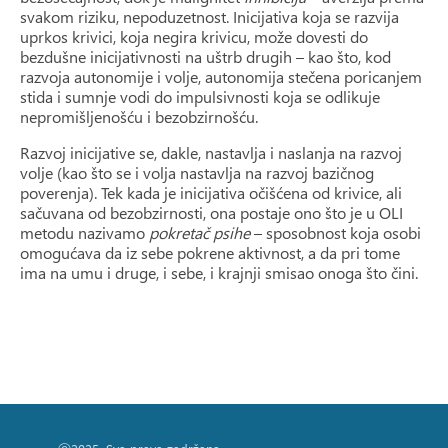
svakom riziku, nepoduzetnost. Inicijativa koja se razvija
uprkos krivici, koja negira krivicu, može dovesti do
bezdušne inicijativnosti na uštrb drugih – kao što, kod
razvoja autonomije i volje, autonomija stečena poricanjem
stida i sumnje vodi do impulsivnosti koja se odlikuje
nepromišljenošću i bezobzirnošću.
Razvoj inicijative se, dakle, nastavlja i naslanja na razvoj
volje (kao što se i volja nastavlja na razvoj bazičnog
poverenja). Tek kada je inicijativa očišćena od krivice, ali
sačuvana od bezobzirnosti, ona postaje ono što je u OLI
metodu nazivamo
pokretač psihe
– sposobnost koja osobi
omogućava da iz sebe pokrene aktivnost, a da pri tome
ima na umu i druge, i sebe, i krajnji smisao onoga što čini.