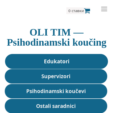
0 ставки
OLI TIM —
Psihodinamski koučing
Edukatori
Supervizori
Psihodinamski koučevi
Ostali saradnici