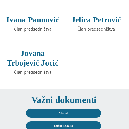
Ivana Paunović
Jelica Petrović
Član predsedništva
Član predsedništva
Jovana
Trbojević Jocić
Član predsedništva
Važni dokumenti
Statut
Etički kodeks