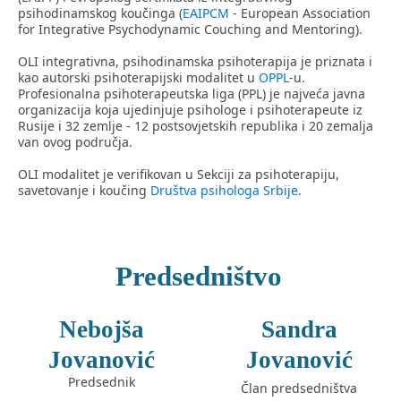
psihodinamskog koučinga (
EAIPCM
- European Association
for Integrative Psychodynamic Couching and Mentoring).
OLI integrativna, psihodinamska psihoterapija je priznata i
kao autorski psihoterapijski modalitet u
OPPL
-u.
Profesionalna psihoterapeutska liga (PPL) je najveća javna
organizacija koja ujedinjuje psihologe i psihoterapeute iz
Rusije i 32 zemlje - 12 postsovjetskih republika i 20 zemalja
van ovog područja.
OLI modalitet je verifikovan u Sekciji za psihoterapiju,
savetovanje i koučing
Društva psihologa Srbije
.
Predsedništvo
Nebojša
Sandra
Jovanović
Jovanović
Predsednik
Član predsedništva