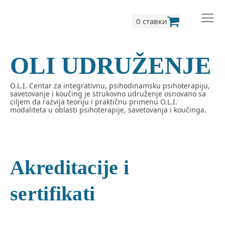
0 ставки
OLI UDRUŽENJE
O.L.I. Centar za integrativnu, psihodinamsku psihoterapiju,
savetovanje i koučing je strukovno udruženje osnovano sa
ciljem da razvija teoriju i praktičnu primenu O.L.I.
modaliteta u oblasti psihoterapije, savetovanja i koučinga.
Akreditacije i
sertifikati