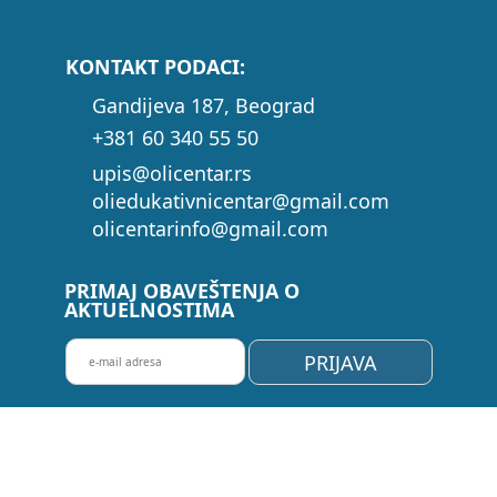
KONTAKT PODACI:
Gandijeva 187, Beograd
+381 60 340 55 50
upis@olicentar.rs
oliedukativnicentar@gmail.com
olicentarinfo@gmail.com
PRIMAJ OBAVEŠTENJA O
AKTUELNOSTIMA
P
PRIJAVA
R
I
J
A
V
I