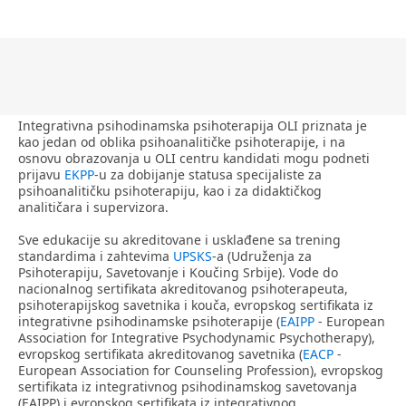
Integrativna psihodinamska psihoterapija OLI priznata je
kao jedan od oblika psihoanalitičke psihoterapije, i na
osnovu obrazovanja u OLI centru kandidati mogu podneti
prijavu
EKPP
-u za dobijanje statusa specijaliste za
psihoanalitičku psihoterapiju, kao i za didaktičkog
analitičara i supervizora.
Sve edukacije su akreditovane i usklađene sa trening
standardima i zahtevima
UPSKS
-a (Udruženja za
Psihoterapiju, Savetovanje i Koučing Srbije). Vode do
nacionalnog sertifikata akreditovanog psihoterapeuta,
psihoterapijskog savetnika i kouča, evropskog sertifikata iz
integrativne psihodinamske psihoterapije (
EAIPP
- European
Association for Integrative Psychodynamic Psychotherapy),
evropskog sertifikata akreditovanog savetnika (
EACP
-
European Association for Counseling Profession), evropskog
sertifikata iz integrativnog psihodinamskog savetovanja
(EAIPP) i evropskog sertifikata iz integrativnog