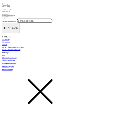
ⓒ2025. Sva prava zadržana.
Politika privatnosti.
KONTAKT PODACI:
Gandijeva 187, Beograd
+381 60 340 55 50
upis@olicentar.rs
oliedukativnicentar@gmail.com
olicentarinfo@gmail.com
Primaj obaveštenja o aktuelnostima
PRIJAVI SE NA MAILING LISTU
*
PRIJAVA
O OLI centru
OLI udruženje
OLI modalitet
Članovi
OLI tim — Psihoterapija i savetovanje
OLI tim — Psihodinamski koučing
Edukacije
Upis
Psihoterapija/savetovanje
Psihodinamski koučing
Treninzi i programi
Aktuelni događaji
Koristan sadržaj