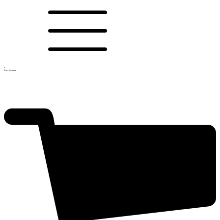
0
0
рсд
0 ставки