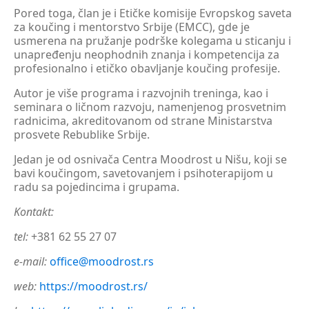
Pored toga, član je i Etičke komisije Evropskog saveta
za koučing i mentorstvo Srbije (EMCC), gde je
usmerena na pružanje podrške kolegama u sticanju i
unapređenju neophodnih znanja i kompetencija za
profesionalno i etičko obavljanje koučing profesije.
Autor je više programa i razvojnih treninga, kao i
seminara o ličnom razvoju, namenjenog prosvetnim
radnicima, akreditovanom od strane Ministarstva
prosvete Rebublike Srbije.
Jedan je od osnivača Centra Moodrost u Nišu, koji se
bavi koučingom, savetovanjem i psihoterapijom u
radu sa pojedincima i grupama.
Kontakt:
tel:
+381 62 55 27 07
e-mail:
office@moodrost.rs
web:
https://moodrost.rs/