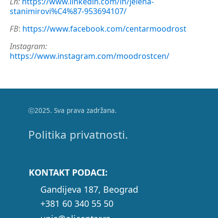
Ln:
https://www.linkedin.com/in/jelena-
stanimirovi%C4%87-953694107/
FB
:
https://www.facebook.com/centarmoodrost
Instagram:
https://www.instagram.com/moodrostcen/
ⓒ2025. Sva prava zadržana.
Politika privatnosti.
KONTAKT PODACI:
Gandijeva 187, Beograd
+381 60 340 55 50