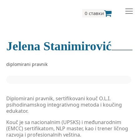
0 ставки
Jelena Stanimirović
diplomirani pravnik
Diplomirani pravnik, sertifikovani kouč O.L.I.
psihodinamskog integrativnog metoda i koučing
edukator.
Kouč je sa nacionalnim (UPSKS) i međunarodnim
(EMCC) sertifikatom, NLP master, kao i trener ličnog
razvoja i profesionalnih veština.