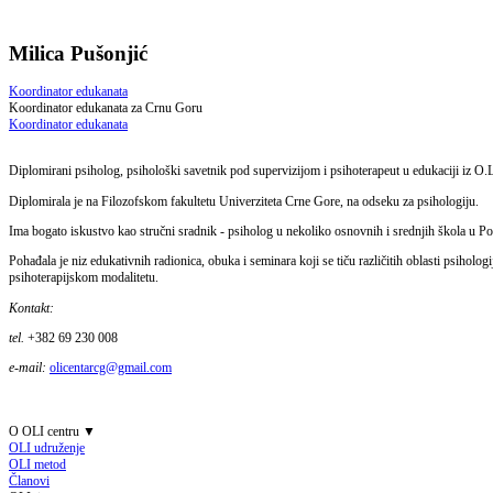
Milica Pušonjić
Koordinator edukanata
Koordinator edukanata za Crnu Goru
Koordinator edukanata
Diplomirani psiholog, psihološki savetnik pod supervizijom i psihoterapeut u edukaciji iz O.
Diplomirala je na Filozofskom fakultetu Univerziteta Crne Gore, na odseku za psihologiju.
Ima bogato iskustvo kao stručni sradnik - psiholog u nekoliko osnovnih i srednjih škola u Pod
Pohađala je niz edukativnih radionica, obuka i seminara koji se tiču različitih oblasti psiholo
psihoterapijskom modalitetu.
Kontakt:
tel.
+382 69 230 008
e-mail:
olicentarcg@gmail.com
O OLI centru
▼
OLI udruženje
OLI metod
Članovi