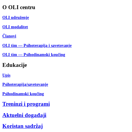
O OLI centru
OLI udruženje
OLI modalitet
Članovi
OLI tim — Psihoterapija i savetovanje
OLI tim — Psihodinamski koučing
Edukacije
Upis
Psihoterapija/savetovanje
Psihodinamski koučing
Treninzi i programi
Aktuelni događaji
Koristan sadržaj