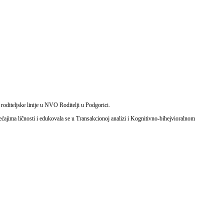
 roditeljske linije u NVO Roditelji u Podgorici.
emećajima ličnosti i edukovala se u Transakcionoj analizi i Kognitivno-bihejvioralnom