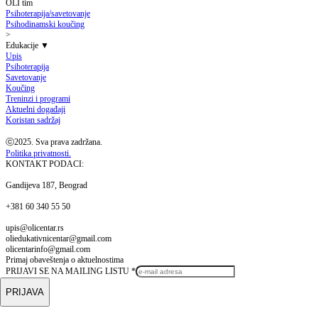
OLI tim
>
Edukacije
▼
Upis
Psihoterapija
Savetovanje
Koučing
Treninzi i programi
Aktuelni događaji
Koristan sadržaj
ⓒ2025. Sva prava zadržana.
Politika privatnosti.
KONTAKT PODACI:
Gandijeva 187, Beograd
+381 60 340 55 50
upis@olicentar.rs
oliedukativnicentar@gmail.com
olicentarinfo@gmail.com
Primaj obaveštenja o aktuelnostima
PRIJAVI SE NA MAILING LISTU
*
PRIJAVA