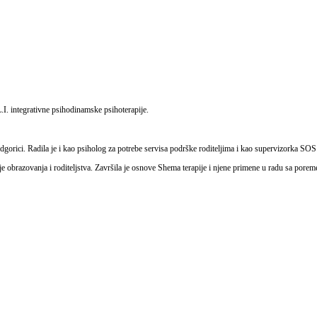
L.I. integrativne psihodinamske psihoterapije.
gorici. Radila je i kao psiholog za potrebe servisa podrške roditeljima i kao supervizorka SOS
gije obrazovanja i roditeljstva. Završila je osnove Shema terapije i njene primene u radu sa por