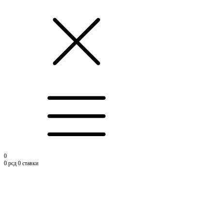
0
0
рсд
0 ставки