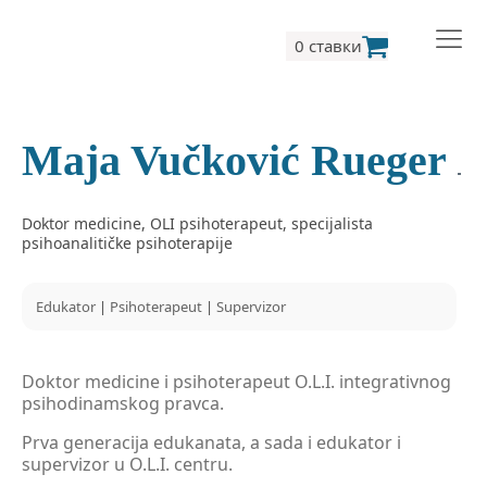
0 ставки
Maja Vučković Rueger
Doktor medicine, OLI psihoterapeut, specijalista
psihoanalitičke psihoterapije
Edukator
|
Psihoterapeut
|
Supervizor
Doktor medicine i psihoterapeut O.L.I. integrativnog
psihodinamskog pravca.
Prva generacija edukanata, a sada i edukator i
supervizor u O.L.I. centru.