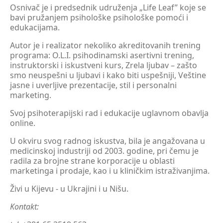
Osnivač je i predsednik udruženja „Life Leaf” koje se
bavi pružanjem psihološke psihološke pomoći i
edukacijama.
Autor je i realizator nekoliko akreditovanih trening
programa: O.L.I. psihodinamski asertivni trening,
instruktorski i iskustveni kurs, Zrela ljubav – zašto
smo neuspešni u ljubavi i kako biti uspešniji, Veštine
jasne i uverljive prezentacije, stil i personalni
marketing.
Svoj psihoterapijski rad i edukacije uglavnom obavlja
online.
U okviru svog radnog iskustva, bila je angažovana u
medicinskoj industriji od 2003. godine, pri čemu je
radila za brojne strane korporacije u oblasti
marketinga i prodaje, kao i u kliničkim istraživanjima.
Živi u Kijevu - u Ukrajini i u Nišu.
Kontakt: