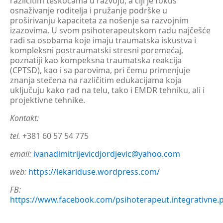
različitim teškoćama u razvoju, a čiji je fokus
osnaživanje roditelja i pružanje podrške u
proširivanju kapaciteta za nošenje sa razvojnim
izazovima. U svom psihoterapeutskom radu najčešće
radi sa osobama koje imaju traumatska iskustva i
kompleksni postraumatski stresni poremećaj,
poznatiji kao kompeksna traumatska reakcija
(CPTSD), kao i sa parovima, pri čemu primenjuje
znanja stečena na različitim edukacijama koja
uključuju kako rad na telu, tako i EMDR tehniku, ali i
projektivne tehnike.
Kontakt:
tel.
+381 60 57 54 775
email:
ivanadimitrijevicdjordjevic@yahoo.com
web:
https://lekariduse.wordpress.com/
FB:
https://www.facebook.com/psihoterapeut.integrativne.p