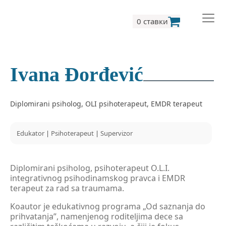
0 ставки
Ivana Đorđević
Diplomirani psiholog, OLI psihoterapeut, EMDR terapeut
Edukator
|
Psihoterapeut
|
Supervizor
Diplomirani psiholog, psihoterapeut O.L.I.
integrativnog psihodinamskog pravca i EMDR
terapeut za rad sa traumama.
Koautor je edukativnog programa „Od saznanja do
prihvatanja”, namenjenog roditeljima dece sa