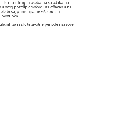
enim licima i drugim osobama sa odlikama
anja svog postdiplomskog usavršavanja na
role besa, primenjivane više puta u
g postupka.
ifičnih za različite životne periode i izazove