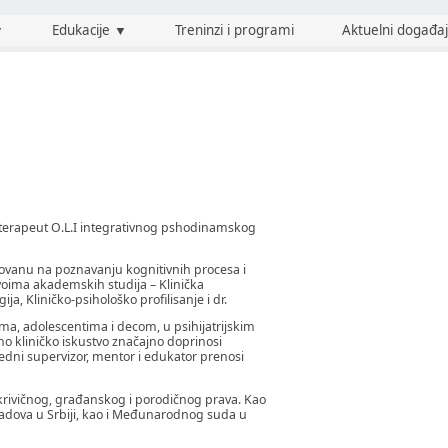
▼
Edukacije
▼
Treninzi i programi
Aktuelni događaj
ihoterapeut O.L.I integrativnog pshodinamskog
novanu na poznavanju kognitivnih procesa i
voima akademskih studija – Klinička
ija, Kliničko-psihološko profilisanje i dr.
ima, adolescentima i decom, u psihijatrijskim
eno kliničko iskustvo značajno doprinosi
redni supervizor, mentor i edukator prenosi
a krivičnog, građanskog i porodičnog prava. Kao
 gradova u Srbiji, kao i Međunarodnog suda u