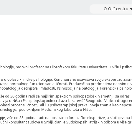
O OLI centru
sihologije, redovni profesor na Filozofskom fakultetu Univerziteta u Nišu i ps
u u oblasti kliničke psihologije. Kontinuirano usavršava svoju ekspertizu zas
brazaca normalnog funkcionisanja ličnosti. Predavač na predmetima na svim ni
patologija detinjstva i mladosti, Psihosocijalna patologija, Forenzička psiholog
 Više od 30 godina radi sa najširim spektrom psihopatoloških smetnji, sa odrasl
avlja u Nišu i Psihijatrijskoj bolnici „Laza Lazarević“ Beogradu. Veliko i dragoc
lasti procene ličnosti, ali i u psihoterapijskoj praksi. Svoja znanja kao nepos
sihologije, pod okriljem Medicinskog fakulteta u Nišu.
ogije, više od 35 godina radi na poslovima forenzičke ekspertize, u slučajevim
tručni konsultant sudova u Srbiji, član je Sudsko-psihijatrijskih odbora u više