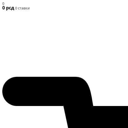
0
0
рсд
0 ставки