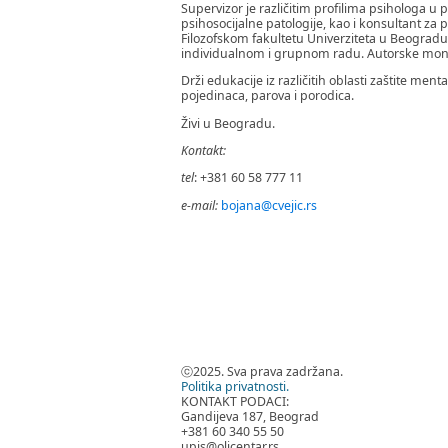
Supervizor je različitim profilima psihologa 
psihosocijalne patologije, kao i konsultant
Filozofskom fakultetu Univerziteta u Beogradu
individualnom i grupnom radu. Autorske monog
Drži edukacije iz različitih oblasti zaštite ment
pojedinaca, parova i porodica.
Živi u Beogradu.
Kontakt:
tel
: +381 60 58 777 11
e-mail:
bojana@cvejic.rs
ⓒ2025. Sva prava zadržana.
Politika privatnosti.
KONTAKT PODACI:
Gandijeva 187, Beograd
+381 60 340 55 50
upis@olicentar.rs