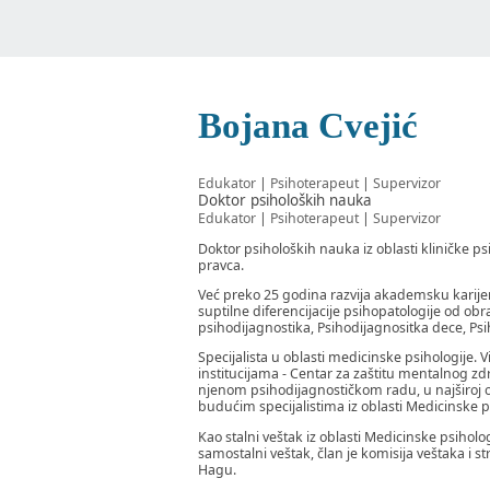
Bojana Cvejić
Edukator
|
Psihoterapeut
|
Supervizor
Doktor psiholoških nauka
Edukator
|
Psihoterapeut
|
Supervizor
Doktor psiholoških nauka iz oblasti kliničke p
pravca.
Već preko 25 godina razvija akademsku karijer
suptilne diferencijacije psihopatologije od o
psihodijagnostika, Psihodijagnositka dece, Psiho
Specijalista u oblasti medicinske psihologije.
institucijama - Centar za zaštitu mentalnog zdr
njenom psihodijagnostičkom radu, u najširoj ob
budućim specijalistima iz oblasti Medicinske p
Kao stalni veštak iz oblasti Medicinske psihol
samostalni veštak, član je komisija veštaka i s
Hagu.