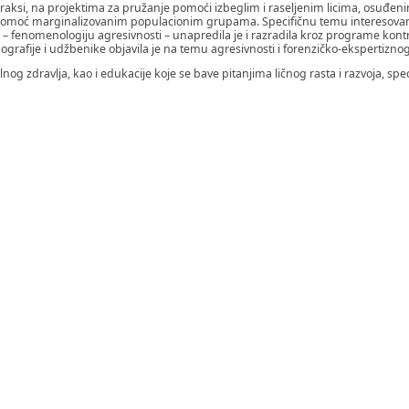
u praksi, na projektima za pružanje pomoći izbeglim i raseljenim licima, osuđ
 za pomoć marginalizovanim populacionim grupama. Specifičnu temu interesov
 – fenomenologiju agresivnosti – unapredila je i razradila kroz programe kont
rafije i udžbenike objavila je na temu agresivnosti i forenzičko-ekspertizno
alnog zdravlja, kao i edukacije koje se bave pitanjima ličnog rasta i razvoja, spec