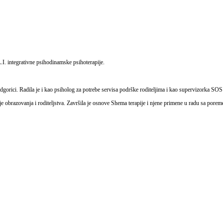
L.I. integrativne psihodinamske psihoterapije.
gorici. Radila je i kao psiholog za potrebe servisa podrške roditeljima i kao supervizorka SOS
gije obrazovanja i roditeljstva. Završila je osnove Shema terapije i njene primene u radu sa por