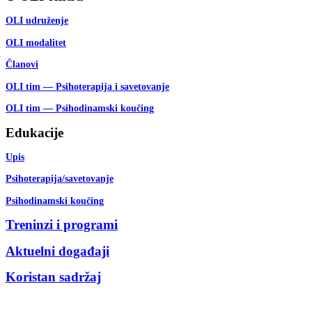
OLI udruženje
OLI modalitet
Članovi
OLI tim — Psihoterapija i savetovanje
OLI tim — Psihodinamski koučing
Edukacije
Upis
Psihoterapija/savetovanje
Psihodinamski koučing
Treninzi i programi
Aktuelni događaji
Koristan sadržaj