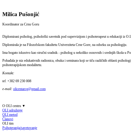
Milica Pušonjić
Koordinator za Crnu Goru
Diplomirani psiholog, psihološki savetnik pod supervizijom i psihoterapeut u edukaciji iz O.
Diplomirala je na Filozofskom fakultetu Univerziteta Crne Gore, na odseku za psihologiju.
Ima bogato iskustvo kao stručni sradnik - psiholog u nekoliko osnovnih i srednjih škola u Pod
Pohađala je niz edukativnih radionica, obuka i seminara koji se tiču različitih oblasti psiholo
psihoterapijskom modalitetu.
Kontakt:
tel.
+382 69 230 008
e-mail:
olicentarcg@gmail.com
O OLI centru
▼
OLI udruženje
OLI metod
Članovi
OLI tim