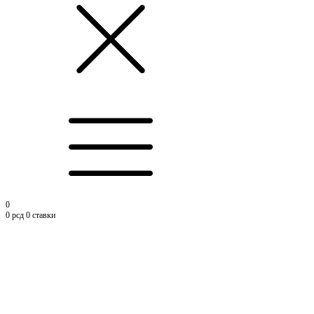
0
0
рсд
0 ставки