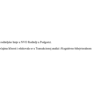
 roditeljske linije u NVO Roditelji u Podgorici.
emećajima ličnosti i edukovala se u Transakcionoj analizi i Kognitivno-bihejvioralnom