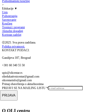
>
Edukacije
▼
Upis
Psihoterapija
Savetovanje
Koučing
Treninzi i programi
Aktuelni događaji
Koristan sadržaj
ⓒ2025. Sva prava zadržana.
Politika privatnosti.
KONTAKT PODACI:
Gandijeva 187, Beograd
+381 60 340 55 50
upis@olicentar.rs
oliedukativnicentar@gmail.com
olicentarinfo@gmail.com
Primaj obaveštenja o aktuelnostima
PRIJAVI SE NA MAILING LISTU
*
PRIJAVA
O OLI centru