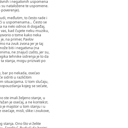
itivnih i negativnih uspomena
ih su nataložene te uspomene.
o poverenje).
udi, međutim, to često rade i
ajući u uspomenama… Često se
a na neki odnos ili događaj,
da vas, kad čujete neku muziku,
e govorio o tome kako neka
je, na primer, Pavlov
amo na zvuk zvona jer je taj
ože biti i negativna (na
ima, ne znajući zašto, jer su,
gika tehnike sidrenja je to da
 ta stanja, mogu prizivati po
se, bar po nekada, osećao
sidriti u različitim
im situacijama. U tom slučaju,
samopouzdanja kojeg se sećate,
o ste imali željeno stanje, u
ažan je osećaj, a ne kontekst.
o je majstor u tom stanju i u
osećaje, misli, slike i zvukove,
 stanja. Ono što vi želite
u „čaroliju”. Budući da brojni