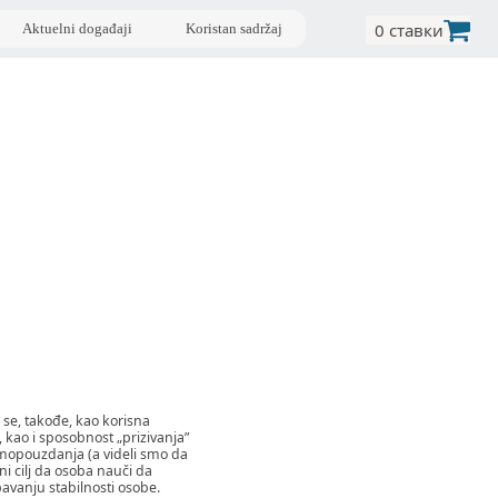
0 ставки
Aktuelni događaji
Koristan sadržaj
 se, takođe, kao korisna
 kao i sposobnost „prizivanja”
amopouzdanja (a videli smo da
vni cilj da osoba nauči da
avanju stabilnosti osobe.