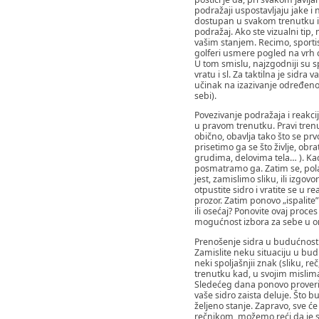
podražaji uspostavljaju jake i 
dostupan u svakom trenutku i sp
podražaj. Ako ste vizualni tip,
vašim stanjem. Recimo, sportis
golferi usmere pogled na vrh c
U tom smislu, najzgodniji su s
vratu i sl. Za taktilna je sidr
učinak na izazivanje određenog
sebi).
Povezivanje podražaja i reakcij
u pravom trenutku. Pravi tren
obično, obavlja tako što se p
prisetimo ga se što življe, ob
grudima, delovima tela… ). Kad 
posmatramo ga. Zatim se, polak
jest, zamislimo sliku, ili izgov
otpustite sidro i vratite se u 
prozor. Zatim ponovo „ispalite”
ili osećaj? Ponovite ovaj proces
mogućnost izbora za sebe u on
Prenošenje sidra u budućnost: 
Zamislite neku situaciju u bud
neki spoljašnjii znak (sliku, 
trenutku kad, u svojim mislima
Sledećeg dana ponovo proverite 
vaše sidro zaista deluje. Što bu
željeno stanje. Zapravo, sve 
rečnikom, možemo reći da je s