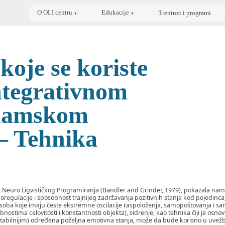
O OLI centru
Edukacije
Treninzi i programi
▼
▼
koje se koriste
ntegrativnom
inamskom
– Tehnika
iz Neuro Ligvističkog Programiranja (Bandler and Grinder, 1979), pokazala nam
regulacije i sposobnost trajnijeg zadržavanja pozitivnih stanja kod pojedinca,
 osoba koje imaju česte ekstremne oscilacije raspoloženja, samopoštovanja i s
bnostima celovitosti i konstantnosti objekta), sidrenje, kao tehnika čiji je osno
 stabilnijim) određena poželjna emotivna stanja, može da bude korisno u uvežb