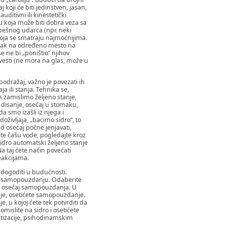
koji će biti jedinstven, jasan,
ditivni ili kinestetički
vu koja može biti dobra veza sa
spešnog udarca (npr. neki
 koja se smatraju najmoćnijima.
itisak na određeno mesto na
e ne bi „poništio” njihov
vesti (ne mora na glas, može u
 podražaj, važno je povezati ih
 ili stanja. Tehnika se,
 zamislimo željeno stanje,
 disanje, osećaj u stomaku,
a smo izašli iz njega i
življaja, „bacimo sidro”, to
ad osećaj počne jenjavati,
ijte čašu vode, pogledajte kroz
 sidro automatski željeno stanje
Na taj ćete način povećati
eakcijama.
 dogoditi u budućnosti.
eč o samopouzdanju. Odaberite
an osećaj samopouzdanja. U
luje, osetićete samopouzdanje.
, u kojoj ćete tek potvrditi da
omislite na sidro i osetićete
atizacije, psihodinamskim