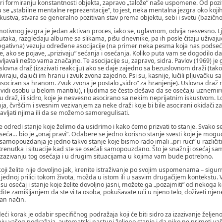
pri formiranju konstantnosti objekta, zapravo „talože” naše uspomene. Od poz
 se „stabilne mentalne reprezentacije”, to jest, neka mentalna jezgra oko koj
kustva, stvara se generalno pozitivan stav prema objektu, sebi i svetu (bazičn
otivnog jezgra je jedan aktivan proces, iako se, uglavnom, odvija nesvesno. Lj
enutaka, razgledaju albume sa slikama, pišu dnevnike, pa ih posle čitaju uživ
 negativna) vezuju određene asocijacije (na primer neka pesma koja nas podseć
je, ako se pojave, „prizivaju” sećanja i osećanja. Koliko puta vam se dogodilo 
vljavali nešto vama značajno. Te asocijacije su, zapravo, sidra. Pavlov (1969) j
lovna draž (izazivati reakciju) ako se daje zajedno sa bezuslovnom draži (tako 
viraju, dajući im hranu i zvuk zvona zajedno. Psi su, kasnije, lučili pljuvačku s
asociran sa hranom. Zvuk zvona je postalo „sidro” za hranjenje). Uslovna draž m
vidi osobu u belom mantilu), i ljudima se često dešava da se osećaju uznemiren
u draž, ili sidro, koje je nesvesno asocirano sa nekim neprijatnim iskustvom. Lo
ja, čvršćim i svesnim vezivanjem za neke draži koje bi bile asocirani okidači za
avljati njima ili da se možemo samoregulisati.
se odredi stanje koje želimo da usidrimo i kako ćemo prizvati to stanje. Svako 
eća… bio je „onaj pravi”. Odabere se jedno korisno stanje svesti koje je moguće 
 samopouzdanja je jedno takvo stanje koje bismo rado imali „pri ruci” u različit
e trenutka i situacije kad ste se osećali samopouzdano. Što je snažniji osećaj 
u izazivanju tog osećaja i u drugim situacijama u kojima vam bude potrebno.
oji želite nije dovoljno jak, krenite istraživanje po svojim uspomenama – sigurn
jednoj prilici tokom života, možda u istom ili u sasvim drugačijem kontekstu. V
a su osećaj i stanje koje želite dovoljno jasni, možete ga „pozajmiti” od nekoga k
dite zamišljanjem da ste vi ta osoba, pokušavate ući u njeno telo, doživeti njene 
n način.
i korak je odabir specifičnog podražaja koji će biti sidro za izazivanje željenog
anju vašeg podražaja, automatski nastupi željeno stanje i da niko ne primeti vaš