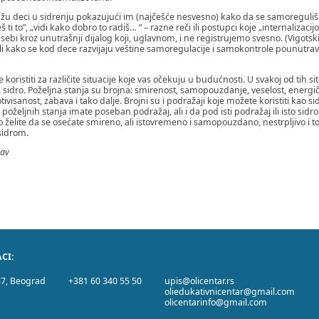
ažu deci u sidrenju pokazujući im (najčešće nesvesno) kako da se samoregulišu
eš ti to”, „vidi kako dobro to radiš… ” – razne reči ili postupci koje „internaliz
bi kroz unutrašnji dijalog koji, uglavnom, i ne registrujemo svesno. (Vigotski 
sali kako se kod dece razvijaju veštine samoregulacije i samokontrole pounutr
koristiti za različite situacije koje vas očekuju u budućnosti. U svakoj od tih s
j. sidro. Poželjna stanja su brojna: smirenost, samopouzdanje, veselost, energič
ivisanost, zabava i tako dalje. Brojni su i podražaji koje možete koristiti kao si
poželjnih stanja imate poseban podražaj, ali i da pod isti podražaj ili isto sidro
ako želite da se osećate smireno, ali istovremeno i samopouzdano, nestrpljivo i 
 sidrom.
bav
CI:
87, Beograd
+381 60 340 55 50
upis@olicentar.rs
oliedukativnicentar@gmail.com
olicentarinfo@gmail.com