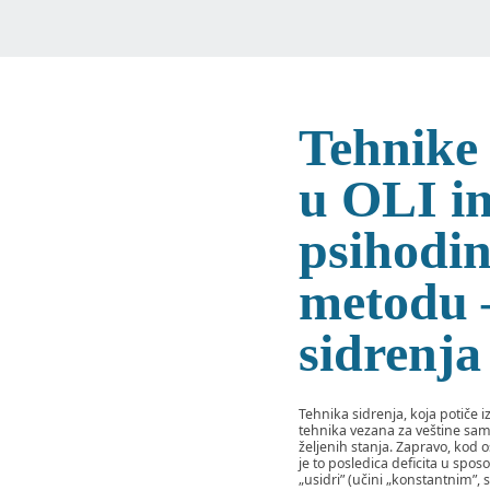
Tehnike 
u OLI i
psihod
metodu 
sidrenja
Tehnika sidrenja, koja potiče 
tehnika vezana za veštine samo
željenih stanja. Zapravo, kod
je to posledica deficita u sposo
„usidri” (učini „konstantnim”,