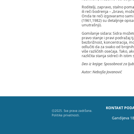
Roditelji, zapravo, stalno pom
ili reči bodrenja – „bravo, mož
Onda te reči izgovaramo sami se
(1961,1982) su detaljnije opi
unutrašnji).
Gomilanje sidara: Sidra možete 
pravo stanje i pravi podražaj t
bezbrižnost, koncentracija, mot
odlučiti da za svako od brojnih 
više različitih osećaja. Tako, 
različita stanja sidreći ih istim
Deo iz knjige: Sposobnost za lju
Autor: Nebojša Jovanović
KONTAKT PODA
ⓒ2025. Sva prava zadržana.
Politika privatnosti.
Gandijeva 1