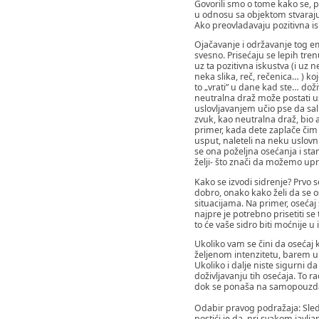
Govorili smo o tome kako se, 
u odnosu sa objektom stvaraju
Ako preovladavaju pozitivna is
Ojačavanje i održavanje tog em
svesno. Prisećaju se lepih tr
uz ta pozitivna iskustva (i uz
neka slika, reč, rečenica… ) ko
to „vrati” u dane kad ste… doži
neutralna draž može postati us
uslovljavanjem učio pse da sali
zvuk, kao neutralna draž, bio 
primer, kada dete zaplače čim 
usput, naleteli na neku uslovn
se ona poželjna osećanja i stan
želji- što znači da možemo upr
Kako se izvodi sidrenje? Prvo 
dobro, onako kako želi da se os
situacijama. Na primer, osećaj
najpre je potrebno prisetiti s
to će vaše sidro biti moćnije 
Ukoliko vam se čini da osećaj k
željenom intenzitetu, barem u 
Ukoliko i dalje niste sigurni d
doživljavanju tih osećaja. To ra
dok se ponaša na samopouzda
Odabir pravog podražaja: Sledeć
postići je da, pri svakom javlj