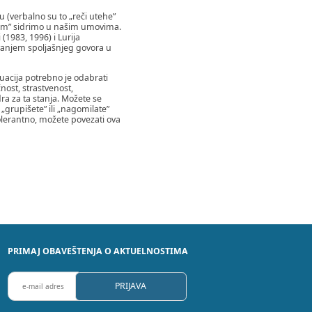
 (verbalno su to „reči utehe”
acijom” sidrimo u našim umovima.
(1983, 1996) i Lurija
avanjem spoljašnjeg govora u
ituacija potrebno je odabrati
nost, strastvenost,
dra za ta stanja. Možete se
 „grupišete” ili „nagomilate”
tolerantno, možete povezati ova
PRIMAJ OBAVEŠTENJA O AKTUELNOSTIMA
P
PRIJAVA
R
I