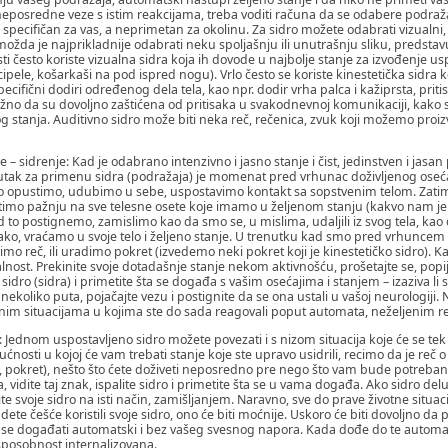
neposredne veze s istim reakcijama, treba voditi računa da se odabere podražaj 
ecifičan za vas, a neprimetan za okolinu. Za sidro možete odabrati vizualni, au
 možda je najprikladnije odabrati neku spoljašnju ili unutrašnju sliku, predsta
ti često koriste vizualna sidra koja ih dovode u najbolje stanje za izvođenje u
ipele, košarkaši na pod ispred nogu). Vrlo često se koriste kinestetička sidra
pecifični dodiri određenog dela tela, kao npr. dodir vrha palca i kažiprsta, pr
a važno da su dovoljno zaštićena od pritisaka u svakodnevnoj komunikaciji, kako s
 stanja. Auditivno sidro može biti neka reč, rečenica, zvuk koji možemo proiz
e – sidrenje: Kad je odabrano intenzivno i jasno stanje i čist, jedinstven i jasan
utak za primenu sidra (podražaja) je momenat pred vrhunac doživljenog osećaja
rvo opustimo, udubimo u sebe, uspostavimo kontakt sa sopstvenim telom. Zatim
ratimo pažnju na sve telesne osete koje imamo u željenom stanju (kakvo nam je
to postignemo, zamislimo kao da smo se, u mislima, udaljili iz svog tela, kao d
o, vraćamo u svoje telo i željeno stanje. U trenutku kad smo pred vrhuncem do
orimo reč, ili uradimo pokret (izvedemo neki pokret koji je kinestetičko sidro). K
realnost. Prekinite svoje dotadašnje stanje nekom aktivnošću, prošetajte se, pop
 sidro (sidra) i primetite šta se događa s vašim osećajima i stanjem – izaziva li
 nekoliko puta, pojačajte vezu i postignite da se ona ustali u vašoj neurologiji. 
im situacijama u kojima ste do sada reagovali poput automata, neželjenim r
Jednom uspostavljeno sidro možete povezati i s nizom situacija koje će se tek
ućnosti u kojoj će vam trebati stanje koje ste upravo usidrili, recimo da je r
reč, pokret), nešto što ćete doživeti neposredno pre nego što vam bude potreb
, vidite taj znak, ispalite sidro i primetite šta se u vama događa. Ako sidro de
svoje sidro na isti način, zamišljanjem. Naravno, sve do prave životne situacije
dete češće koristili svoje sidro, ono će biti moćnije. Uskoro će biti dovoljno da p
će se događati automatski i bez vašeg svesnog napora. Kada dođe do te autom
posobnost internalizovana.