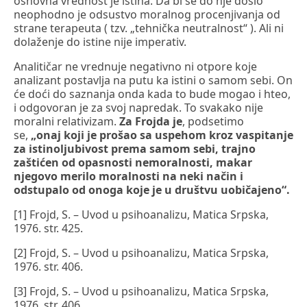
osnovna vrednost je istina. Da bi se do nje došlo
neophodno je odsustvo moralnog procenjivanja od
strane terapeuta ( tzv. „tehnička neutralnost“ ). Ali ni
dolaženje do istine nije imperativ.
Analitičar ne vrednuje negativno ni otpore koje
analizant postavlja na putu ka istini o samom sebi. On
će doći do saznanja onda kada to bude mogao i hteo,
i odgovoran je za svoj napredak. To svakako nije
moralni relativizam.
Za Frojda je
, podsetimo
se,
„onaj koji je prošao sa uspehom kroz vaspitanje
za istinoljubivost prema samom sebi, trajno
zaštićen od opasnosti nemoralnosti, makar
njegovo merilo moralnosti na neki način i
odstupalo od onoga koje je u društvu uobičajeno“.
[1] Frojd, S. – Uvod u psihoanalizu, Matica Srpska,
1976. str. 425.
[2] Frojd, S. – Uvod u psihoanalizu, Matica Srpska,
1976. str. 406.
[3] Frojd, S. – Uvod u psihoanalizu, Matica Srpska,
1976. str. 406.