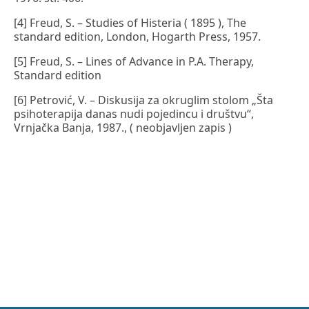
[4] Freud, S. – Studies of Histeria ( 1895 ), The
standard edition, London, Hogarth Press, 1957.
[5] Freud, S. – Lines of Advance in P.A. Therapy,
Standard edition
[6] Petrović, V. – Diskusija za okruglim stolom „Šta
psihoterapija danas nudi pojedincu i društvu“,
Vrnjačka Banja, 1987., ( neobjavljen zapis )