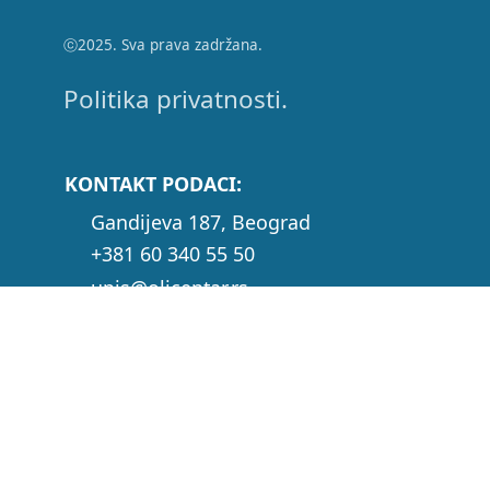
ⓒ2025. Sva prava zadržana.
Politika privatnosti.
KONTAKT PODACI:
Gandijeva 187, Beograd
+381 60 340 55 50
upis@olicentar.rs
oliedukativnicentar@gmail.com
olicentarinfo@gmail.com
PRIMAJ OBAVEŠTENJA O
AKTUELNOSTIMA
P
PRIJAVA
R