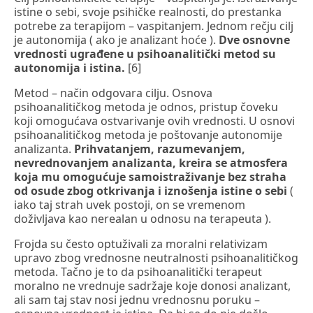
istine o sebi, svoje psihičke realnosti, do prestanka
potrebe za terapijom – vaspitanjem. Jednom rečju cilj
je autonomija ( ako je analizant hoće ).
Dve osnovne
vrednosti ugrađene u psihoanalitički metod su
autonomija i istina.
[6]
Metod – način odgovara cilju. Osnova
psihoanalitičkog metoda je odnos, pristup čoveku
koji omogućava ostvarivanje ovih vrednosti. U osnovi
psihoanalitičkog metoda je poštovanje autonomije
analizanta.
Prihvatanjem, razumevanjem,
nevrednovanjem analizanta, kreira se atmosfera
koja mu omogućuje samoistraživanje bez straha
od osude zbog otkrivanja i iznošenja istine o sebi
(
iako taj strah uvek postoji, on se vremenom
doživljava kao nerealan u odnosu na terapeuta ).
Frojda su često optuživali za moralni relativizam
upravo zbog vrednosne neutralnosti psihoanalitičkog
metoda. Tačno je to da psihoanalitički terapeut
moralno ne vrednuje sadržaje koje donosi analizant,
ali sam taj stav nosi jednu vrednosnu poruku –