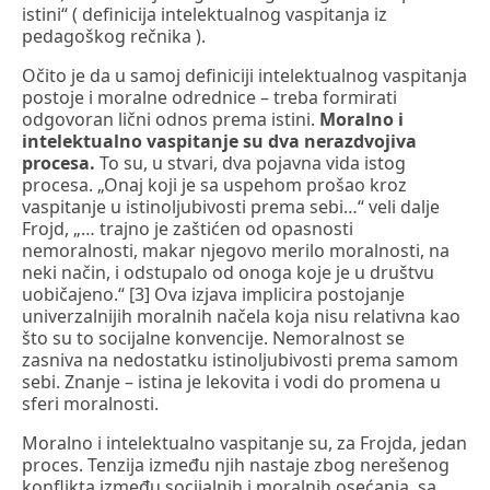
istini“ ( definicija intelektualnog vaspitanja iz
pedagoškog rečnika ).
Očito je da u samoj definiciji intelektualnog vaspitanja
postoje i moralne odrednice – treba formirati
odgovoran lični odnos prema istini.
Moralno i
intelektualno vaspitanje su dva nerazdvojiva
procesa.
To su, u stvari, dva pojavna vida istog
procesa. „Onaj koji je sa uspehom prošao kroz
vaspitanje u istinoljubivosti prema sebi…“ veli dalje
Frojd, „… trajno je zaštićen od opasnosti
nemoralnosti, makar njegovo merilo moralnosti, na
neki način, i odstupalo od onoga koje je u društvu
uobičajeno.“ [3] Ova izjava implicira postojanje
univerzalnijih moralnih načela koja nisu relativna kao
što su to socijalne konvencije. Nemoralnost se
zasniva na nedostatku istinoljubivosti prema samom
sebi. Znanje – istina je lekovita i vodi do promena u
sferi moralnosti.
Moralno i intelektualno vaspitanje su, za Frojda, jedan
proces. Tenzija između njih nastaje zbog nerešenog
konflikta između socijalnih i moralnih osećanja, sa