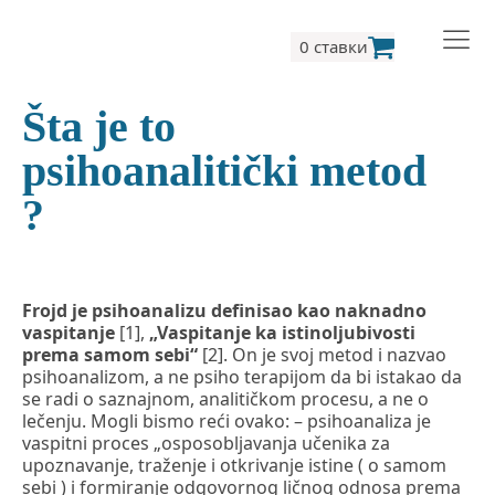
0 ставки
Šta je to
psihoanalitički metod
?
Frojd je psihoanalizu definisao kao naknadno
vaspitanje
[1],
„Vaspitanje ka istinoljubivosti
prema samom sebi“
[2]. On je svoj metod i nazvao
psihoanalizom, a ne psiho terapijom da bi istakao da
se radi o saznajnom, analitičkom procesu, a ne o
lečenju. Mogli bismo reći ovako: – psihoanaliza je
vaspitni proces „osposobljavanja učenika za
upoznavanje, traženje i otkrivanje istine ( o samom
sebi ) i formiranje odgovornog ličnog odnosa prema