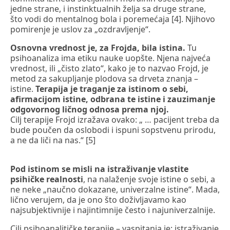
jedne strane, i instinktualnih želja sa druge strane,
što vodi do mentalnog bola i poremećaja [4]. Njihovo
pomirenje je uslov za „ozdravljenje“.
Osnovna vrednost je, za Frojda, bila istina.
Tu
psihoanaliza ima etiku nauke uopšte. Njena najveća
vrednost, ili „čisto zlato“, kako je to nazvao Frojd, je
metod za sakupljanje plodova sa drveta znanja –
istine.
Terapija je traganje za istinom o sebi,
afirmacijom istine, odbrana te istine i zauzimanje
odgovornog ličnog odnosa prema njoj.
Cilj terapije Frojd izražava ovako: „ … pacijent treba da
bude poučen da oslobodi i ispuni sopstvenu prirodu,
a ne da liči na nas.“ [5]
Pod istinom se misli na istraživanje vlastite
psihičke realnosti
, na nalaženje svoje istine o sebi, a
ne neke „naučno dokazane, univerzalne istine“. Mada,
lično verujem, da je ono što doživljavamo kao
najsubjektivnije i najintimnije često i najuniverzalnije.
Cilj psihoanalitičke terapije – vaspitanja je: istraživanje