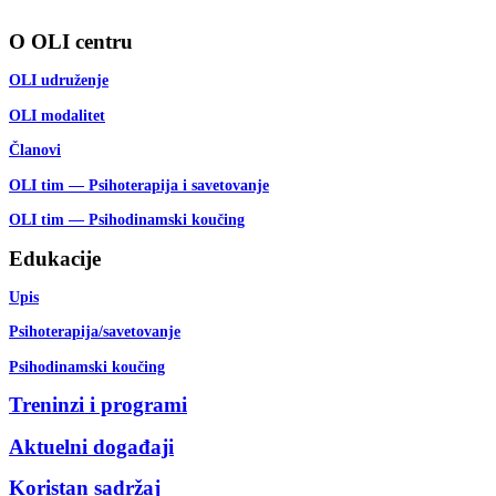
O OLI centru
OLI udruženje
OLI modalitet
Članovi
OLI tim — Psihoterapija i savetovanje
OLI tim — Psihodinamski koučing
Edukacije
Upis
Psihoterapija/savetovanje
Psihodinamski koučing
Treninzi i programi
Aktuelni događaji
Koristan sadržaj