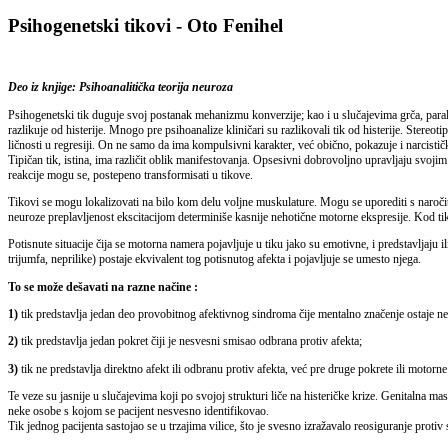
Psihogenetski tikovi - Oto Fenihel
Deo iz knjige: Psihoanalitička teorija neuroza
Psihogenetski tik duguje svoj postanak mehanizmu konverzije; kao i u slučajevima grča, parali
razlikuje od histerije. Mnogo pre psihoanalize kliničari su razlikovali tik od histerije. Stereo
ličnosti u regresiji. On ne samo da ima kompulsivni karakter, već obično, pokazuje i narcisti
Tipičan tik, istina, ima različit oblik manifestovanja. Opsesivni dobrovoljno upravljaju svo
reakcije mogu se, postepeno transformisati u tikove.
Tikovi se mogu lokalizovati na bilo kom delu voljne muskulature. Mogu se uporediti s naročiti
neuroze preplavljenost ekscitacijom determiniše kasnije nehotične motorne ekspresije. Kod tika
Potisnute situacije čija se motorna namera pojavljuje u tiku jako su emotivne, i predstavljaju il
trijumfa, neprilike) postaje ekvivalent tog potisnutog afekta i pojavljuje se umesto njega.
To se može dešavati na razne načine :
1)
tik predstavlja jedan deo provobitnog afektivnog sindroma čije mentalno značenje ostaje n
2)
tik predstavlja jedan pokret čiji je nesvesni smisao odbrana protiv afekta;
3)
tik ne predstavlja direktno afekt ili odbranu protiv afekta, već pre druge pokrete ili motorn
Te veze su jasnije u slučajevima koji po svojoj strukturi liče na histeričke krize. Genitalna mas
neke osobe s kojom se pacijent nesvesno identifikovao.
Tik jednog pacijenta sastojao se u trzajima vilice, što je svesno izražavalo reosiguranje protiv 