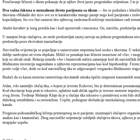
Proučavanje ličnosti s tikom pokazuje da je njihov život jasno pregenitalno orijentisan. I tu 
Dva važna faktora u mentalnom životu pacijenata sa tikom
— što se podudara s klinički
tikovima »Maladie des tics« sve su te karakterstike mnogo jasnije nego kod pacijenata s izolo
koprolalijom, što sve čini sastavni deo njihovog sindroma.Korišćenje muskulature radi trenutno
Analni karakter
je istog porekla kao i kod opsesivnih i mucavaca. On, naročito, predstavlja 
U manjem broju slučajeva, on može predstavljati zastoj razvoja na jednom pregenitalnom nivo
predstavlja prost ekvivalent masturbacije.
Narcistička orijentacija
se pojavljuje u raznovrsnim stepenima kod osoba s tikovima. U nekim 
dublje razdvojeni od sveta objekata. Mišići se ponašaju kao ličnosti nezavisne od »Ja«, i mogu, 
koji su ulivali strah. Relacija između »Ja« i buntovnih mišića zamenjuje kod tih narcističkih li
libidinoznu investiciju nagomilanu u njihovim reprezentacijama kao kod hipohondrije. Ferenci
protiv volje »Ja«, dotle su kod narcističkog tika to odgovarajući »organsko-libidinozni« trago
Budući da su kasna motorna rasterećenja ekscitatnih utisaka tipični simptomi traumatskih neur
Jedan, vrlo zanimljiv slučaj tika, o kojem je izvestio Kulovesi, bio je determinisan posmatran
Kod ekscitacije koja prati to iskustvo, uplašeni mali dečak ugušio je izvesne motorne impulse, 
svog života. Tvrđenje Melanije Klajn da je u slučaju tika isksutvo o primitivnoj sceni bilo doži
dubokog senzibiliteta i sa ravnotežom. Uopšte, psihogene disfunkcije muskularnog sistema tes
kanala.
Prognoza psihoanalitičkog lečenja primenjenog na te pacijente, izuzimajući slučajeve organske de
analizu kao i kataioničari. Zbog narcističke orijentacije ozbiljnih slučajeva tikova, njihova j
terapijske uspehe.