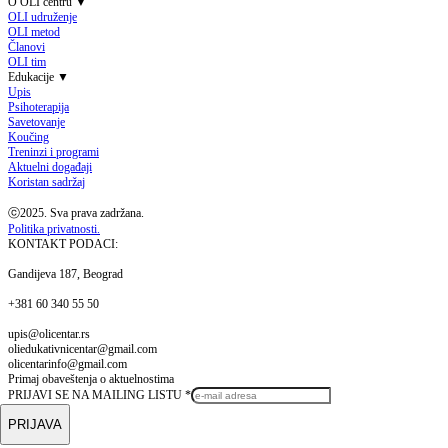
O OLI centru
▼
OLI udruženje
OLI metod
Članovi
OLI tim
Edukacije
▼
Upis
Psihoterapija
Savetovanje
Koučing
Treninzi i programi
Aktuelni događaji
Koristan sadržaj
ⓒ2025. Sva prava zadržana.
Politika privatnosti.
KONTAKT PODACI:
Gandijeva 187, Beograd
+381 60 340 55 50
upis@olicentar.rs
oliedukativnicentar@gmail.com
olicentarinfo@gmail.com
Primaj obaveštenja o aktuelnostima
PRIJAVI SE NA MAILING LISTU
*
PRIJAVA