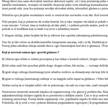
Mnogi tikovi nisu samo ekvivalenti emotivne aktivnosti uopšte, već i izraz poremećaja jedne n
mimičke muskulature, stvarajući od mimičke ekspresije jednu vrstu arhaičnog komunikacionog
izrazi postali retki, izraz lica pokazuje nevoljni ekvivalent afekta, informišući gledaoca o prir
Nehotična igra facijalne muskulature može se smatrati kao normalna vrsta tika. Kod izvesnih
Neki pacijent, koji je pokazivao tik srodan histeriji, bio je tako vaspitan »da nikad ne pokaže
svoje emocije«. Ustvari, imao je tendenciju da lako plače, i u jednom periodu analize, posle in
poticali su iz konflikata koji su imali svoj izvor u infantilnoj enurezi.
U drugom slučaju, jedan facijalni tik bio je otkriven kao supstitut zabranjenog pobedonosnog 
Ono što je bilo rečeno za ekshibicionističku komponentu mucanja, važi i za tik. Ekshibicija j
Postoji jedna određena relacija između tikova i igre fizionomijom kod dece (i glumaca). »Praviti
Koji je nesvesni smisao igre »praviti grimase«?
1)
Aktivna igra učiniti se ružnim procenjena je kao dokaz o kontroli ružnoće; drugim rečima, ni
2)
biti ružan znači biti sposoban plašiti druge; drugim rečima, biti moćan, — osećanje doživl
3)
igrati ulogu ružnoga (kastriranoga) jeste arhaično sredstvo za obmanjivanje sila koje žele d
4)
igrati se ružnoga (kastriranog) realizuje se na magijski način napad na gledaoca: »Voleo bih
Strašan osećaj da se facijalni mišići više ne pokoravaju i da rade na svoju ruku, znači neuspeh 
Nezavisnost emotivnih motornih impulsa od organizovunog »Ja« glavni je problem tika. Ranije 
najkarakterističniji slučajevi izgleda da su poremećeni u dubljem smislu. Čini se da je nedov
trenutnog rasterećenja. Postoji defekt organizacije »Ja«; pojedinačni impulsi ili efekti nisu in
Psihološki, tik je uvek u vezi s jednom dubokom pregenitalnom regresijom ( ili pregenitaln