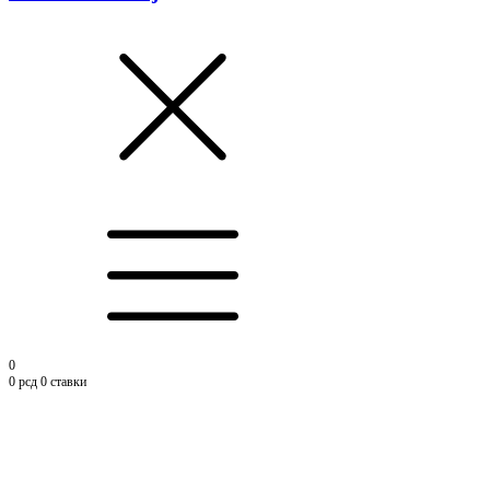
0
0
рсд
0 ставки