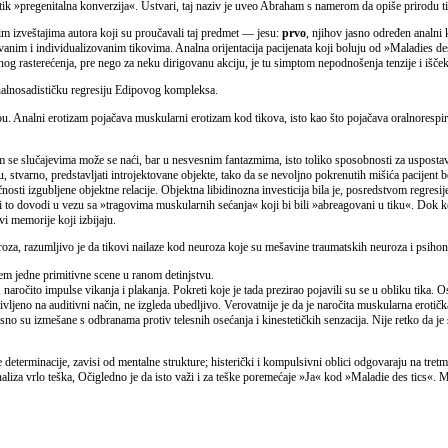
je tik »pregenitalna konverzija«. Ustvari, taj naziv je uveo Abraham s namerom da opiše prirodu t
m izveštajima autora koji su proučavali taj predmet — jesu:
prvo
, njihov jasno određen analni 
vanim i individualizovanim tikovima. Analna orijentacija pacijenata koji boluju od »Maladies de
g rasterećenja, pre nego za neku dirigovanu akciju, je tu simptom nepodnošenja tenzije i iščekiva
analnosadističku regresiju Edipovog kompleksa.
u. Analni erotizam pojačava muskularni erotizam kod tikova, isto kao što pojačava oralnorespir
se slučajevima može se naći, bar u nesvesnim fantazmima, isto toliko sposobnosti za uspostavl
stvarno, predstavljati introjektovane objekte, tako da se nevoljno pokrenutih mišića pacijent boji
čnosti izgubljene objektne relacije. Objektna libidinozna investicija bila je, posredstvom regres
 to dovodi u vezu sa »tragovima muskularnih sećanja« koji bi bili »abreagovani u tiku«. Dok kod
vi memorije koji izbijaju.
oza, razumljivo je da tikovi nailaze kod neuroza koje su mešavine traumatskih neuroza i psihon
jem jedne primitivne scene u ranom detinjstvu.
naročito impulse vikanja i plakanja. Pokreti koje je tada prezirao pojavili su se u obliku tika. O
vljeno na auditivni način, ne izgleda ubedljivo. Verovatnije je da je naročita muskularna erotička
no su izmešane s odbranama protiv telesnih osećanja i kinestetičkih senzacija. Nije retko da je
terminacije, zavisi od mentalne strukture; histerički i kompulsivni oblici odgovaraju na tretman i
e analiza vrlo teška, Očigledno je da isto važi i za teške poremećaje »Ja« kod »Maladie des tics«