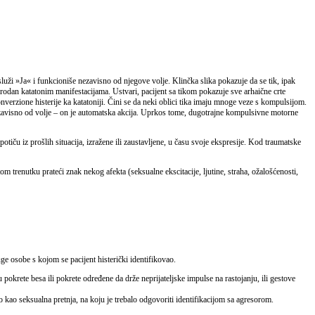
luži »Ja« i funkcioniše nezavisno od njegove volje. Klinčka slika pokazuje da se tik, ipak
er srodan katatonim manifestacijama. Ustvari, pacijent sa tikom pokazuje sve arhaične crte
verzione histerije ka katatoniji. Čini se da neki oblici tika imaju mnoge veze s kompulsijom.
 nezavisno od volje – on je automatska akcija. Uprkos tome, dugotrajne kompulsivne motorne
iču iz prošlih situacija, izražene ili zaustavljene, u času svoje ekspresije. Kod traumatske
tom trenutku prateći znak nekog afekta (seksualne ekscitacije, ljutine, straha, ožalošćenosti,
uge osobe s kojom se pacijent histerički identifikovao.
u pokrete besa ili pokrete određene da drže neprijateljske impulse na rastojanju, ili gestove
eno kao seksualna pretnja, na koju je trebalo odgovoriti identifikacijom sa agresorom.