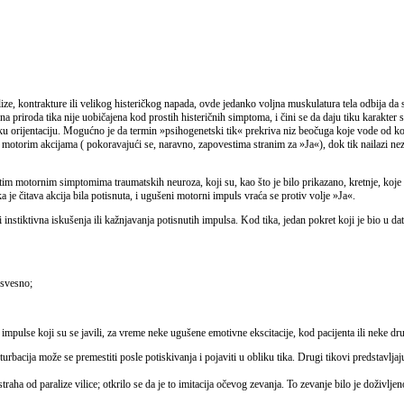
ze, kontrakture ili velikog histeričkog napada, ovde jedanko voljna muskulatura tela odbija da s
tipna priroda tika nije uobičajena kod prostih histeričnih simptoma, i čini se da daju tiku karakt
čku orijentaciju. Mogućno je da termin »psihogenetski tik« prekriva niz beočuga koje vode od kon
jim motorim akcijama ( pokoravajući se, naravno, zapovestima stranim za »Ja«), dok tik nailazi
m motornim simptomima traumatskih neuroza, koji su, kao što je bilo prikazano, kretnje, koje pot
 je čitava akcija bila potisnuta, i ugušeni motorni impuls vraća se protiv volje »Ja«.
i instiktivna iskušenja ili kažnjavanja potisnutih impulsa. Kod tika, jedan pokret koji je bio u da
esvesno;
e impulse koji su se javili, za vreme neke ugušene emotivne ekscitacije, kod pacijenta ili neke dr
turbacija može se premestiti posle potiskivanja i pojaviti u obliku tika. Drugi tikovi predstavljaj
straha od paralize vilice; otkrilo se da je to imitacija očevog zevanja. To zevanje bilo je doživlj