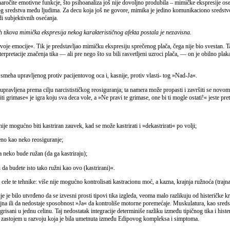
aročite emotivne funkcje, što psihoanaliza još nije dovoljno produbila – mimičke ekspresije ose
 sredstva među ljudima. Za decu koja još ne govore, mimika je jedino komunikaciono sredstvo.
odi subjektivnih osećanja.
 tikova mimička ekspresija nekog karakterističnog afekta postala je nezavisna.
 svoje emocije«. Tik je predstavljao mimičku ekspresiju sprečenog plača, čega nije bio svestan. T
terpretacije značenja tika — ali pre nego što su bili rasvetljeni uzroci plača, — on je obilno pla
smeha upravljenog protiv pacijentovog oca i, kasnije, protiv vlasti- tog »Nad-Ja«.
e upravljena prema cilju narcistističkog reosiguranja; ta namera može propasti i završiti se nov
 grimase« je igra koju sva deca vole, a »Ne pravi te grimase, one bi ti mogle ostati!« jeste pretnj
je mogućno biti kastriran zauvek, kad se može kastrirati i »dekastrirati« po volji;
jeno kao neko reosiguranje;
a neko bude ružan (da ga kastriraju);
 da budete isto tako ružni kao ovo (kastrirani)«.
cele te tehnike: više nije mogućno kontrolisati kastracionu moć, a kazna, krajnja ružnoća (trajna k
je bilo utvrđeno da se izvesni prosti tipovi tika izgleda, veoma malo razlikuju od histeričke
oljna ili da nedostaje sposobnost »Ja« da kontroliše motorne poremećaje. Muskulatura, kao sredst
tegrisani u jednu celinu. Taj nedostatak integracije determiniše razliku između tipičnog tika i hi
im zastojem u razvoju koja je bila umetnuta između Edipovog kompleksa i simptoma.