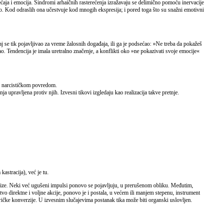
ćaja i emocija. Sindromi arhaičnih rasterećenja izražavaju se delimično pomoću inervacije
 Kod odraslih ona učestvuje kod mnogih ekspresija; i pored toga što su snažni emotivni
aj se tik pojavljivao za vreme žalosnih događaja, ili ga je podsećao: »Ne treba da pokažeš
kao. Tendencija je imala uretralno značenje, a konflikti oko »ne pokazivati svoje emocije«
om narcističkom povredom.
a upravljena protiv njih. Izvesni tikovi izgledaju kao realizacija takve pretnje.
astracija), već je tu.
 krize. Neki već ugušeni impulsi ponovo se pojavljuju, u prerušenom obliku. Međutim,
vo direktne i voljne akcije, ponovo je i postala, u većem ili manjem stepenu, instrument
steričke konverzije. U izvesnim slučajevima postanak tika može biti organski uslovljen.