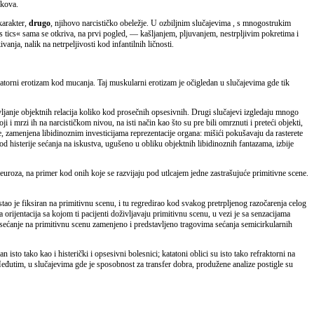
ikova.
karakter,
drugo
, njihovo narcističko obeležje. U ozbiljnim slučajevima , s mnogostrukim
s tics« sama se otkriva, na prvi pogled, — kašljanjem, pljuvanjem, nestrpljivim pokretima i
nja, nalik na netrpeljivosti kod infantilnih ličnosti.
atorni erotizam kod mucanja. Taj muskularni erotizam je očigledan u slučajevima gde tik
janje objektnih relacija koliko kod prosečnih opsesivnih. Drugi slučajevi izgledaju mnogo
 i mrzi ih na narcističkom nivou, na isti način kao što su pre bili omrznuti i preteći objekti,
ije, zamenjena libidinoznim investicijama reprezentacije organa: mišići pokušavaju da rasterete
 histerije sećanja na iskustva, ugušeno u obliku objektnih libidinoznih fantazama, izbije
euroza, na primer kod onih koje se razvijaju pod utlcajem jedne zastrašujuće primitivne scene.
stao je fiksiran na primitivnu scenu, i tu regredirao kod svakog pretrpljenog razočarenja celog
 orijentacija sa kojom ti pacijenti doživljavaju primitivnu scenu, u vezi je sa senzacijama
 sećanje na primitivnu scenu zamenjeno i predstavljeno tragovima sećanja semicirkularnih
sto tako kao i histerički i opsesivni bolesnici; katatoni oblici su isto tako refraktorni na
. Međutim, u slučajevima gde je sposobnost za transfer dobra, produžene analize postigle su