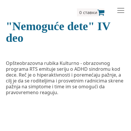
0 ставки
"Nemoguće dete" IV
deo
Opšteobrazovna rubika Kulturno - obrazovnog
programa RTS emituje seriju o ADHD sindromu kod
dece. Reč je o hiperaktivnosti i poremećaju pažnje, a
cilj je da se roditeljima i prosvetnim radnicima skrene
pažnja na simptome i time im se omogući da
pravovremeno reaguju.