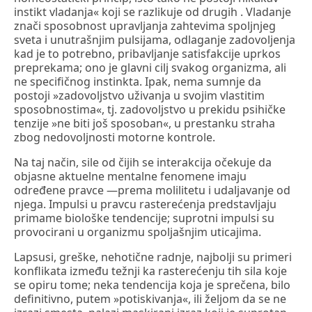
instikt vladanja« koji se razlikuje od drugih . Vladanje
znači sposobnost upravljanja zahtevima spoljnjeg
sveta i unutrašnjim pulsijama, odlaganje zadovoljenja
kad je to potrebno, pribavljanje satisfakcije uprkos
preprekama; ono je glavni cilj svakog organizma, ali
ne specifičnog instinkta. Ipak, nema sumnje da
postoji »zadovoljstvo uživanja u svojim vlastitim
sposobnostima«, tj. zadovoljstvo u prekidu psihičke
tenzije »ne biti još sposoban«, u prestanku straha
zbog nedovoljnosti motorne kontrole.
Na taj način, sile od čijih se interakcija očekuje da
objasne aktuelne mentalne fenomene imaju
određene pravce —prema molilitetu i udaljavanje od
njega. Impulsi u pravcu rasterećenja predstavljaju
primame biološke tendencije; suprotni impulsi su
provocirani u organizmu spoljašnjim uticajima.
Lapsusi, greške, nehotične radnje, najbolji su primeri
konflikata između težnji ka rasterećenju tih sila koje
se opiru tome; neka tendencija koja je sprečena, bilo
definitivno, putem »potiskivanja«, ili željom da se ne