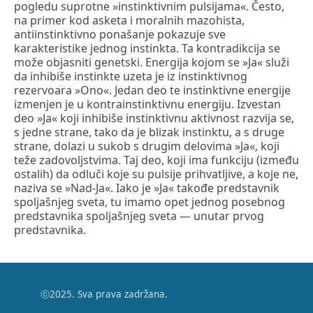
pogledu suprotne »instinktivnim pulsijama«. Često,
na primer kod asketa i moralnih mazohista,
antiinstinktivno ponašanje pokazuje sve
karakteristike jednog instinkta. Ta kontradikcija se
može objasniti genetski. Energija kojom se »Ja« služi
da inhibiše instinkte uzeta je iz instinktivnog
rezervoara »Ono«. Jedan deo te instinktivne energije
izmenjen je u kontrainstinktivnu energiju. Izvestan
deo »Ja« koji inhibiše instinktivnu aktivnost razvija se,
s jedne strane, tako da je blizak instinktu, a s druge
strane, dolazi u sukob s drugim delovima »Ja«, koji
teže zadovoljstvima. Taj deo, koji ima funkciju (između
ostalih) da odluči koje su pulsije prihvatljive, a koje ne,
naziva se »Nad-Ja«. Iako je »Ja« takođe predstavnik
spoljašnjeg sveta, tu imamo opet jednog posebnog
predstavnika spoljašnjeg sveta — unutar prvog
predstavnika.
ⓒ2025. Sva prava zadržana.