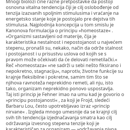
Mnogi biolozi čine razne pretpostavke da postoji
osnovna vitalna tendencija čiji je cilj oslobođenje od
tenzija izazvanih spoljnim stimulusima i vraćanje na
energetsko stanje koje je postojalo pre dejstva tih
stimulusa. Najplodnija koncepcija u tom smislu je
Kanonova formulacija o principu »homeostaze« .
»Organizmi sastavljeni od materije, čija je
karakteristika nestalnost i nepostojanost u najvećem
stepenu, pronašli su, nekako, način da održe stalnost
i postojanost i u prisustvu uslova od kojih se s
pravom može očekivati da će delovati remetilački.«
Reč »homeostaza« »ne sadrži u sebi nešto fiksirano i
nepokretno, stagnaciju«, naprotiv, životne funkcije su
krajnje fleksibilne i pokretne, samim tim što se
njihova ravnoteža neprekidno remeti, ali nju, isto
tako, organizam neprekidno ponovo uspostavlja.
Taj isti princip je Fehner imao na umu kad je govorio o
»principu postojanosti« , za koji je Frojd, sledeći
Barbaru Lou, često upotrebljavao izraz »princip
nirvane« . Izgleda mnogo umesnije da se krajnji cilj
svih tih tendencija izjednačavanja smatra kao cilj
održavanja izvesnog stepena tenzije koji je
karakterističan za organizam — »održavanja nivoa