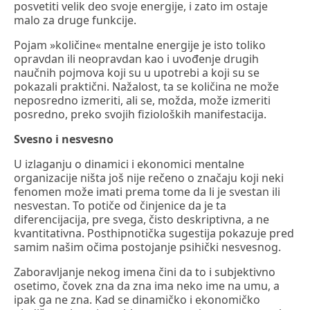
posvetiti velik deo svoje energije, i zato im ostaje
malo za druge funkcije.
Pojam »količine« mentalne energije je isto toliko
opravdan ili neopravdan kao i uvođenje drugih
naučnih pojmova koji su u upotrebi a koji su se
pokazali praktični. Nažalost, ta se količina ne može
neposredno izmeriti, ali se, možda, može izmeriti
posredno, preko svojih fizioloških manifestacija.
Svesno i nesvesno
U izlaganju o dinamici i ekonomici mentalne
organizacije ništa još nije rečeno o značaju koji neki
fenomen može imati prema tome da li je svestan ili
nesvestan. To potiče od činjenice da je ta
diferencijacija, pre svega, čisto deskriptivna, a ne
kvantitativna. Posthipnotička sugestija pokazuje pred
samim našim očima postojanje psihički nesvesnog.
Zaboravljanje nekog imena čini da to i subjektivno
osetimo, čovek zna da zna ima neko ime na umu, a
ipak ga ne zna. Kad se dinamičko i ekonomičko