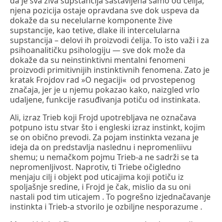
da je sva živa supstancija sastavljena samo od ćelija;
njena pozicija ostaje opravdana sve dok uspeva da
dokaže da su necelularne komponente žive
supstancije, kao tetive, dlake ili intercelularna
supstancija – delovi ih proizvodi ćelija. To isto važi i za
psihoanalitičku psihologiju — sve dok može da
dokaže da su neinstinktivni mentalni fenomeni
proizvodi primitivnijih instinktivnih fenomena. Zato je
kratak Frojdov rad »O negaciji« od prvostepenog
značaja, jer je u njemu pokazao kako, naizgled vrlo
udaljene, funkcije rasuđivanja potiču od instinkata.
Ali, izraz Trieb koji Frojd upotrebljava ne označava
potpuno istu stvar što i engleski izraz instinkt, kojim
se on obično prevodi. Za pojam instinkta vezana je
ideja da on predstavlja naslednu i nepromenliivu
shemu; u nemačkom pojmu Trieb-a ne sadrži se ta
nepromenljivost. Naprotiv, ti Triebe očigledno
menjaju cilj i objekt pod uticajima koji potiču iz
spoljašnje sredine, i Frojd je čak, mislio da su oni
nastali pod tim uticajem . To pogrešno izjednačavanje
instinkta i Trieb-a stvorilo je ozbiljne nesporazume .