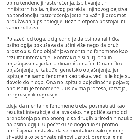
opiru tendenciji rasterećenja. Ispitivanje tih
inhibitornih sila, njihovog porekla i njihovog dejstva
na tendenciju rasterećenja jeste najvažniji predmet
proučavanja psihologije. Bez tih otpora postojali bi
samo refleksi.
Polazeći od toga, očigledno je da psihoanalitička
psihologija pokušava da učini više nego da pruži
prost opis. Ona objašnjava mentalne fenomene kao
rezultat interakcije i kontrakcije sila, tj. ona ih
objašnjava na jedan – dinamički način. Dinamičko
objašnjenje je, takođe, genetsko objašnjenje, jer
ispituje ne samo fenomen kao takav, već i sile koje su
dovele do njega. Ona ne ispituje pojedinačne pojave;
ono ispituje fenomene u uslovima procesa, razvoja,
progresije ili regresije.
Ideja da mentalne fenomene treba posmatrati kao
rezultat interakcije sila, svakako, ne potiče samo od
prenošenja pojma energije sa drugih prirodnih nauka
na psihologiju. U početku se dogodilo suprotno:
uobičajena postavka da se mentalne reakcije mogu
shvatiti ako se shvate njihovi uzroci, preneta je na