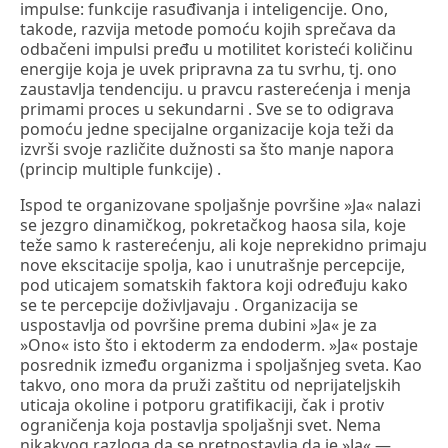
impulse: funkcije rasuđivanja i inteligencije. Ono,
takode, razvija metode pomoću kojih sprečava da
odbačeni impulsi pređu u motilitet koristeći količinu
energije koja je uvek pripravna za tu svrhu, tj. ono
zaustavlja tendenciju. u pravcu rasterećenja i menja
primami proces u sekundarni . Sve se to odigrava
pomoću jedne specijalne organizacije koja teži da
izvrši svoje različite dužnosti sa što manje napora
(princip multiple funkcije) .
Ispod te organizovane spoljašnje površine »Ja« nalazi
se jezgro dinamičkog, pokretačkog haosa sila, koje
teže samo k rasterećenju, ali koje neprekidno primaju
nove ekscitacije spolja, kao i unutrašnje percepcije,
pod uticajem somatskih faktora koji određuju kako
se te percepcije doživljavaju . Organizacija se
uspostavlja od površine prema dubini »Ja« je za
»Ono« isto što i ektoderm za endoderm. »Ja« postaje
posrednik između organizma i spoljašnjeg sveta. Kao
takvo, ono mora da pruži zaštitu od neprijateljskih
uticaja okoline i potporu gratifikaciji, čak i protiv
ograničenja koja postavlja spoljašnji svet. Nema
nikakvog razloga da se pretpostavlja da je »Ja« —