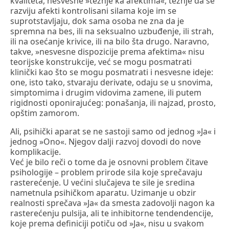
kvaliteta, nesvesne »težnje ka afektima«, težnje da se
razviju afekti kontrolisani silama koje im se
suprotstavljaju, dok sama osoba ne zna da je
spremna na bes, ili na seksualno uzbuđenje, ili strah,
ili na osećanje krivice, ili na bilo šta drugo. Naravno,
takve, »nesvesne dispozicije prema afektima« nisu
teorijske konstrukcije, već se mogu posmatrati
klinički kao što se mogu posmatrati i nesvesne ideje:
one, isto tako, stvaraju derivate, odaju se u snovima,
simptomima i drugim vidovima zamene, ili putem
rigidnosti oponirajućeg: ponašanja, ili najzad, prosto,
opštim zamorom.
Ali, psihički aparat se ne sastoji samo od jednog »Ja« i
jednog »Ono«. Njegov dalji razvoj dovodi do nove
komplikacije.
Već je bilo reči o tome da je osnovni problem čitave
psihologije – problem prirode sila koje sprečavaju
rasterećenje. U većini slučajeva te sile je sredina
nametnula psihičkom aparatu. Uzimanje u obzir
realnosti sprečava »Ja« da smesta zadovolji nagon ka
rasterećenju pulsija, ali te inhibitorne tendendencije,
koje prema definiciji potiču od »Ja«, nisu u svakom