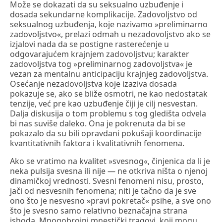
Može se dokazati da su seksualno uzbuđenje i
dosada sekundarne komplikacije. Zadovoljstvo od
seksualnog uzbuđenja, koje nazivamo »preliminarno
zadovoljstvo«, prelazi odmah u nezadovoljstvo ako se
izjalovi nada da se postigne rasterećenje u
odgovarajućem krajnjem zadovoljstvu; karakter
zadovoljstva tog »preliminarnog zadovoljstva« je
vezan za mentalnu anticipaciju krajnjeg zadovoljstva.
Osećanje nezadovoljstva koje izaziva dosada
pokazuje se, ako se bliže osmotri, ne kao nedostatak
tenzije, već pre kao uzbuđenje čiji je cilj nesvestan.
Dalja diskusija o tom problemu s tog gledišta odvela
bi nas suviše daleko. Ona je pokrenuta da bi se
pokazalo da su bili opravdani pokušaji koordinacije
kvantitativnih faktora i kvalitativnih fenomena.
Ako se vratimo na kvalitet »svesnog«, činjenica da li je
neka pulsija svesna ili nije — ne otkriva ništa o njenoj
dinamičkoj vrednosti. Svesni fenomeni nisu, prosto,
jači od nesvesnih fenomena; niti je tačno da je sve
ono što je nesvesno »pravi pokretač« psihe, a sve ono
što je svesno samo relativno beznačajna strana
ishoda. Mnogobrojni mnestički tragovi, koji mogu