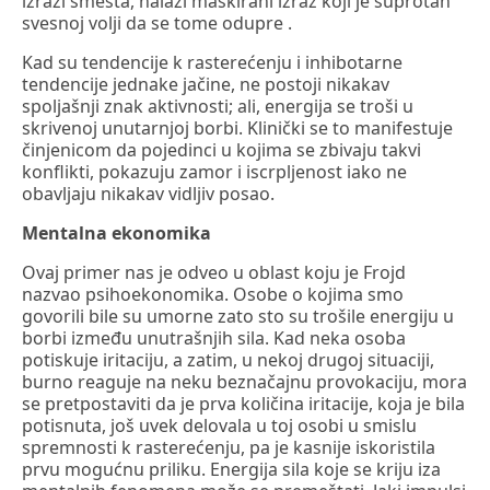
izrazi smesta, nalazi maskirani izraz koji je suprotan
svesnoj volji da se tome odupre .
Kad su tendencije k rasterećenju i inhibotarne
tendencije jednake jačine, ne postoji nikakav
spoljašnji znak aktivnosti; ali, energija se troši u
skrivenoj unutarnjoj borbi. Klinički se to manifestuje
činjenicom da pojedinci u kojima se zbivaju takvi
konflikti, pokazuju zamor i iscrpljenost iako ne
obavljaju nikakav vidljiv posao.
Mentalna ekonomika
Ovaj primer nas je odveo u oblast koju je Frojd
nazvao psihoekonomika. Osobe o kojima smo
govorili bile su umorne zato sto su trošile energiju u
borbi između unutrašnjih sila. Kad neka osoba
potiskuje iritaciju, a zatim, u nekoj drugoj situaciji,
burno reaguje na neku beznačajnu provokaciju, mora
se pretpostaviti da je prva količina iritacije, koja je bila
potisnuta, još uvek delovala u toj osobi u smislu
spremnosti k rasterećenju, pa je kasnije iskoristila
prvu mogućnu priliku. Energija sila koje se kriju iza