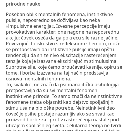
prirodne nauke.
Poseban oblik mentalnih fenomena, instinktivne
pulsije, neposredno se doživljava kao neka
»impulsivna energija«. Izvesne percepcije imaju
provokativan karakter: one nagone na neposrednu
akciju; čovek oseća da ga pokreću sile razne jačine.
Povezujući to iskustvo s refleksnom shemom, može
se pretpostaviti da instiktivne pulsije imaju opštu
tendenciju da snize nivo ekscitacije rasterećenjem
tenzije koja je izazvana ekscitirajućim stimulusima.
Suprotne sile, koje ćemo proučavati kasnije, opiru se
tome, i borba izazvana na taj način predstavlja
osnovu mentalnih fenomena.
To, svakako, ne znači da psihoanalitička psihologija
pretpostavlja da su svi mentalni fenomeni
instinktivne prirode. To samo znači da neinstinktivne
fenomene treba objasniti kao dejstvo spoljašnjih
stimulusa na biološke potrebe. Neinstinkiivni deo
čovečije psihe postaje razumljiv ako se shvati kao
proizvod borbe za i protiv rasterećenja nastale pod
uticajem spoljašnjeg sveta. Celularna teorija ne tvrdi