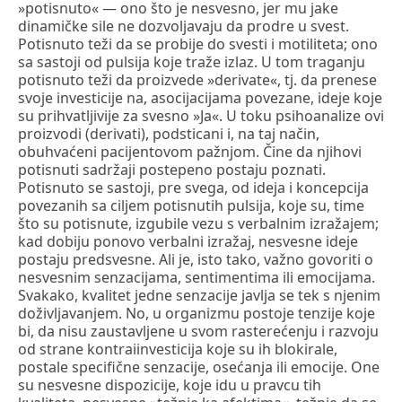
»potisnuto« — ono što je nesvesno, jer mu jake
dinamičke sile ne dozvoljavaju da prodre u svest.
Potisnuto teži da se probije do svesti i motiliteta; ono
sa sastoji od pulsija koje traže izlaz. U tom traganju
potisnuto teži da proizvede »derivate«, tj. da prenese
svoje investicije na, asocijacijama povezane, ideje koje
su prihvatljivije za svesno »Ja«. U toku psihoanalize ovi
proizvodi (derivati), podsticani i, na taj način,
obuhvaćeni pacijentovom pažnjom. Čine da njihovi
potisnuti sadržaji postepeno postaju poznati.
Potisnuto se sastoji, pre svega, od ideja i koncepcija
povezanih sa ciljem potisnutih pulsija, koje su, time
što su potisnute, izgubile vezu s verbalnim izražajem;
kad dobiju ponovo verbalni izražaj, nesvesne ideje
postaju predsvesne. Ali je, isto tako, važno govoriti o
nesvesnim senzacijama, sentimentima ili emocijama.
Svakako, kvalitet jedne senzacije javlja se tek s njenim
doživljavanjem. No, u organizmu postoje tenzije koje
bi, da nisu zaustavljene u svom rasterećenju i razvoju
od strane kontraiinvesticija koje su ih blokirale,
postale specifične senzacije, osećanja ili emocije. One
su nesvesne dispozicije, koje idu u pravcu tih