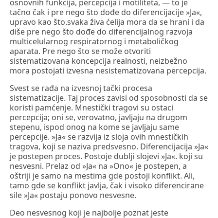
osnovnih funkcija, percepcija i motiliteta, — to je
tačno čak i pre nego što dođe do diferencijacije »Ja«,
upravo kao što.svaka živa ćelija mora da se hrani i da
diše pre nego što dođe do diferencijalnog razvoja
multicelularnog respiratornog i metaboličkog
aparata. Pre nego što se može otvoriti
sistematizovana koncepcija realnosti, neizbežno
mora postojati izvesna nesistematizovana percepcija.
Svest se rađa na izvesnoj tački procesa
sistematizacije. Taj proces zavisi od sposobnosti da se
koristi pamćenje. Mnestički tragovi su ostaci
percepcija; oni se, verovatno, javljaju na drugom
stepenu, ispod onog na kome se javljaju same
percepcije. »Ja« se razvija iz sloja ovih mnestičkih
tragova, koji se naziva predsvesno. Diferencijacija »Ja«
je postepen proces. Postoje dublji slojevi »Ja«. koji su
nesvesni. Prelaz od »Ja« na »Ono« je postepen, a
oštriji je samo na mestima gde postoji konflikt. Ali,
tamo gde se konflikt javlja, čak i visoko diferencirane
sile »Ja« postaju ponovo nesvesne.
Deo nesvesnog koji je najbolje poznat jeste