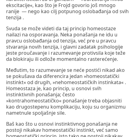
ekscitacije«, kao što je Frojd govorio još mnogo
ranije — nego kao cilj potpunog oslobađanja od svih
tenzija .
Svuda se može videti da taj princip homeostaze
nailazi na osporavanja. Neka ponašanja ne idu u
pravcu oslobađanja od tenzija, već pre u pravcu
stvaranja novih tenzija, i glavni zadatak psihologije
jeste proučavanje i razumevanje protivsila koje teže
da blokiraju ili odlože momentalno rasterećenje.
Međutim, to razumevanje se neće postići nikad ako
se pokušava da diferencira jedan »homeostatički
instinkt« od drugih, »nehomeostatičkih instinkata« .
Homeostaza je, kao princip, u osnovi svih
instinktivnih ponašanja; često
»kontrahomeostatičko« ponašanje treba objasniti
kao drugostepenu komplikaciju, koju su organizmu
nametnule spoljašnje sile.
Baš kao što u osnovi instinktivnog ponašanja ne
postoji nikakav homeostatički instinkt, već samo
homeostatički princip, isto tako ne postoji nikakav