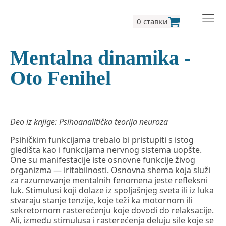
0 ставки
Mentalna dinamika -
Oto Fenihel
Deo iz knjige: Psihoanalitička teorija neuroza
Psihičkim funkcijama trebalo bi pristupiti s istog
gledišta kao i funkcijama nervnog sistema uopšte.
One su manifestacije iste osnovne funkcije živog
organizma — iritabilnosti. Osnovna shema koja služi
za razumevanje mentalnih fenomena jeste refleksni
luk. Stimulusi koji dolaze iz spoljašnjeg sveta ili iz luka
stvaraju stanje tenzije, koje teži ka motornom ili
sekretornom rasterećenju koje dovodi do relaksacije.
Ali, između stimulusa i rasterećenja deluju sile koje se