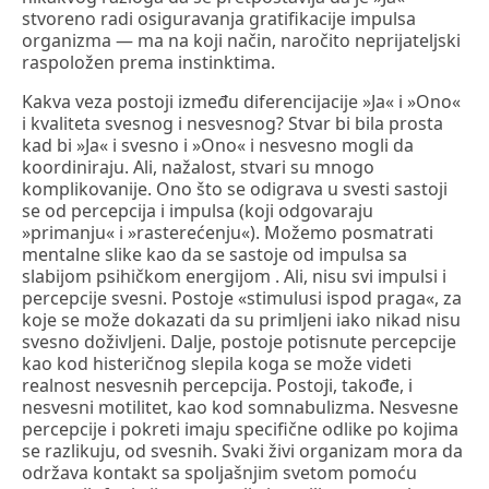
stvoreno radi osiguravanja gratifikacije impulsa
organizma — ma na koji način, naročito neprijateljski
raspoložen prema instinktima.
Kakva veza postoji između diferencijacije »Ja« i »Ono«
i kvaliteta svesnog i nesvesnog? Stvar bi bila prosta
kad bi »Ja« i svesno i »Ono« i nesvesno mogli da
koordiniraju. Ali, nažalost, stvari su mnogo
komplikovanije. Ono što se odigrava u svesti sastoji
se od percepcija i impulsa (koji odgovaraju
»primanju« i »rasterećenju«). Možemo posmatrati
mentalne slike kao da se sastoje od impulsa sa
slabijom psihičkom energijom . Ali, nisu svi impulsi i
percepcije svesni. Postoje «stimulusi ispod praga«, za
koje se može dokazati da su primljeni iako nikad nisu
svesno doživljeni. Dalje, postoje potisnute percepcije
kao kod histeričnog slepila koga se može videti
realnost nesvesnih percepcija. Postoji, takođe, i
nesvesni motilitet, kao kod somnabulizma. Nesvesne
percepcije i pokreti imaju specifične odlike po kojima
se razlikuju, od svesnih. Svaki živi organizam mora da
održava kontakt sa spoljašnjim svetom pomoću