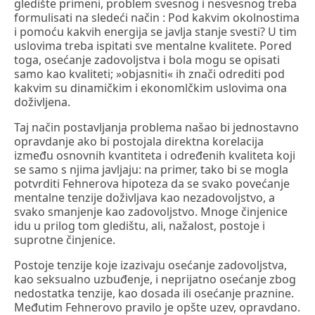
gledište primeni, problem svesnog i nesvesnog treba
formulisati na sledeći način : Pod kakvim okolnostima
i pomoću kakvih energija se javlja stanje svesti? U tim
uslovima treba ispitati sve mentalne kvalitete. Pored
toga, osećanje zadovoljstva i bola mogu se opisati
samo kao kvaliteti; »objasniti« ih znači odrediti pod
kakvim su dinamičkim i ekonomlčkim uslovima ona
doživljena.
Taj način postavljanja problema našao bi jednostavno
opravdanje ako bi postojala direktna korelacija
između osnovnih kvantiteta i određenih kvaliteta koji
se samo s njima javljaju: na primer, tako bi se mogla
potvrditi Fehnerova hipoteza da se svako povećanje
mentalne tenzije doživljava kao nezadovoljstvo, a
svako smanjenje kao zadovoljstvo. Mnoge činjenice
idu u prilog tom gledištu, ali, nažalost, postoje i
suprotne činjenice.
Postoje tenzije koje izazivaju osećanje zadovoljstva,
kao seksualno uzbuđenje, i neprijatno osećanje zbog
nedostatka tenzije, kao dosada ili osećanje praznine.
Međutim Fehnerovo pravilo je opšte uzev, opravdano.