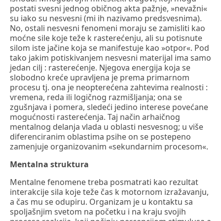
postati svesni jednog običnog akta pažnje, »nevažni«
su iako su nesvesni (mi ih nazivamo predsvesnima).
No, ostali nesvesni fenomeni moraju se zamisliti kao
moćne sile koje teže k rasterećenju, ali su potisnute
silom iste jačine koja se manifestuje kao »otpor«. Pod
tako jakim potiskivanjem nesvesni materijal ima samo
jedan cilj : rasterećenje. Njegova energija koja se
slobodno kreće upravljena je prema primarnom
procesu tj. ona je neopterećena zahtevima realnosti :
vremena, reda ili logičnog razmišljanja; ona se
zgušnjava i pomera, sledeći jedino interese povećane
mogućnosti rasterećenja. Taj način arhaičnog
mentalnog delanja vlada u oblasti nesvesnog; u više
diferenciranim oblastima psihe on se postepeno
zamenjuje organizovanim «sekundarnim procesom«.
Mentalna struktura
Mentalne fenomene treba posmatrati kao rezultat
interakcije sila koje teže čas k motornom izražavanju,
a čas mu se odupiru. Organizam je u kontaktu sa
spoljašnjim svetom na početku i na kraju svojih