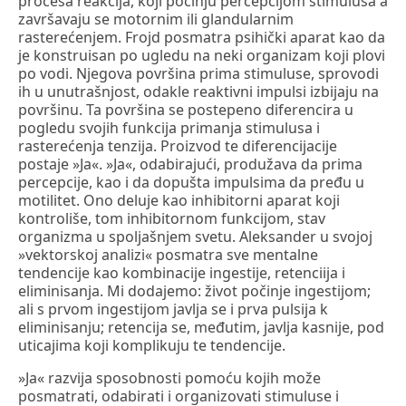
procesa reakcija, koji počinju percepcijom stimulusa a
završavaju se motornim ili glandularnim
rasterećenjem. Frojd posmatra psihički aparat kao da
je konstruisan po ugledu na neki organizam koji plovi
po vodi. Njegova površina prima stimuluse, sprovodi
ih u unutrašnjost, odakle reaktivni impulsi izbijaju na
površinu. Ta površina se postepeno diferencira u
pogledu svojih funkcija primanja stimulusa i
rasterećenja tenzija. Proizvod te diferencijacije
postaje »Ja«. »Ja«, odabirajući, produžava da prima
percepcije, kao i da dopušta impulsima da pređu u
motilitet. Ono deluje kao inhibitorni aparat koji
kontroliše, tom inhibitornom funkcijom, stav
organizma u spoljašnjem svetu. Aleksander u svojoj
»vektorskoj analizi« posmatra sve mentalne
tendencije kao kombinacije ingestije, retenciija i
eliminisanja. Mi dodajemo: život počinje ingestijom;
ali s prvom ingestijom javlja se i prva pulsija k
eliminisanju; retencija se, međutim, javlja kasnije, pod
uticajima koji komplikuju te tendencije.
»Ja« razvija sposobnosti pomoću kojih može
posmatrati, odabirati i organizovati stimuluse i