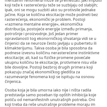
mentalnih fenomena može se premeštati. Jaki impulsi
koji teže k rasterećenju teže se suzbijaju od slabijih;
ipak, oni se mogu suzbiti ako su protivsile jednake
jačine. Koja se količina ekscitacije može podneti bez
rasterećenja, ekonomički je problem. Postoji
»razmena mentalne energije«, ekonomička
distribucija, postojeće energije između primanja,
potrošnje i proizvodnje. Još jedan primer
opravdanosti tog ekonorničkog shvatanja vidi se u
činjenici da se neuroze često javljaju u pubertetu ili
klimakterijumu. Takva osoba je bila sposobna da
podnese izvesnu količinu nerasterećene instinktivne
ekscitacije; ali, kad su fizičke promene povećale
ukupnu količinu te ekscitacije, protivmere nisu više
bile dovoljne. Postoji bezbroj drugih primera koji
pokazuju značaj ekonomičkog gledišta za
razumevanje fenomena koji se ispituju na osnovu
činjenica.
Osoba koja je bila umorna iako nije i ništa radila
predstavlja samo poseban tip opštih inhibicija koje
potiču od nemanifestnih unutrašnjih potreba. Oni
koji treba da reše unutrašnje probleme moraju im