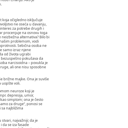
e.
koja očigledno isključuje
voljstvo ne oseća u davanju,
interes za potrebe drugih i
var procenjuje na osnovu toga
e neizbežna alternativa? Bilo bi
ju našim problemom, vodi
uprotnosti. Sebična osoba ne
 je samo izraz njene
da od života ugrabi
amo bezuspešno pokušava da
soba narcisoidna – povukla je
druge, ali one nisu sposobne
e brižne majke. Ona je suviše
 uopšte voli.
tomom neuroze koji je
npr. depresija, umor,
 kao simptom; ona je često
i samo za druge“, ponosi se
i sa najbližima
tvari, najvažniji; da je
 i da se iza fasade