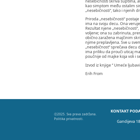
nesebičnosti skriva suptilna, 
kao simptom među ostalim sim
„nesebičnosti“, tako i njenih d
Priroda „nesebičnosti“ postaje
ima na svoju decu. Ona veruje d
Rezultat njene „nesebičnosti
voljene; ona su zabrinuta, pr
obično zaražena majčinim skri
njime preplavljena. Sve u svemu
„nesebičnost“ sprečava decu da
ima priliku da prouči uticaj maj
poučnije od majke koja voli i s
Izvod iz knjige ‘’ Umeće ljubavi 
Erih From
KONTAKT PODA
ⓒ2025. Sva prava zadržana.
Politika privatnosti.
Gandijeva 1