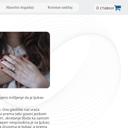
0 ставки
Aktuelni događaji
Koristan sadržaj
njeno mišljenje da je ljubav
t. Ovo gledište nas vraća
avi prema sebi govori jezikom
cizam, okretanje libida ka samom
stepen nesposobna je za ljubav;
ma drugima je ljubav, a prema