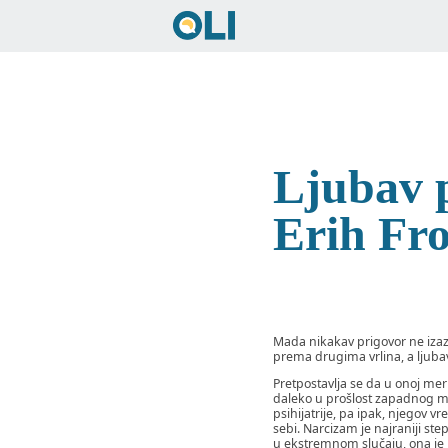
Ljubav p
Erih Fr
Mada nikakav prigovor ne izaziv
prema drugima vrlina, a ljuba
Pretpostavlja se da u onoj meri
daleko u prošlost zapadnog miš
psihijatrije, pa ipak, njegov v
sebi. Narcizam je najraniji st
u ekstremnom slučaju, ona je l