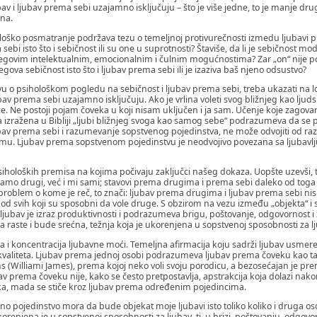
bav i ljubav prema sebi uzajamno isključuju – što je više jedne, to je manje dr
ina.
ihološko posmatranje podržava tezu o temeljnoj protivurečnosti izmedu ljubavi 
sebi isto što i sebičnost ili su one u suprotnosti? Štaviše, da li je sebičnost m
egovim intelektualnim, emocionalnim i čulnim mogućnostima? Zar „on“ nije p
gova sebičnost isto što i ljubav prema sebi ili je izaziva baš njeno odsustvo?
 o psihološkom pogledu na sebičnost i ljubav prema sebi, treba ukazati na 
v prema sebi uzajamno isključuju. Ako je vrlina voleti svog bližnjeg kao ljudsko
će. Ne postoji pojam čoveka u koji nisam uključen i ja sam. Učenje koje zagovar
ja izražena u Bibliji „ljubi bližnjeg svoga kao samog sebe“ podrazumeva da se
 ljubav prema sebi i razumevanje sopstvenog pojedinstva, ne može odvojiti od 
jemu. Ljubav prema sopstvenom pojedinstvu je neodvojivo povezana sa ljuba
iholoških premisa na kojima počivaju zaključci našeg dokaza. Uopšte uzevši, t
samo drugi, već i mi sami; stavovi prema drugima i prema sebi daleko od toga 
roblem o kome je reč, to znači: ljubav prema drugima i ljubav prema sebi nisu
kod svih koji su sposobni da vole druge. S obzirom na vezu između „objekta“ i
a ljubav je izraz produktivnosti i podrazumeva brigu, poštovanje, odgovornost i 
a raste i bude srećna, težnja koja je ukorenjena u sopstvenoj sposobnosti za l
cija i koncentracija ljubavne moći. Temeljna afirmacija koju sadrži ljubav usme
h kvaliteta. Ljubav prema jednoj osobi podrazumeva ljubav prema čoveku kao t
s (Williami James), prema kojoj neko voli svoju porodicu, a bezosećajan je pre
av prema čoveku nije, kako se često pretpostavlja, apstrakcija koja dolazi na
vka, mada se stiče kroz ljubav prema određenim pojedincima.
no pojedinstvo mora da bude objekat moje ljubavi isto toliko koliko i druga o
ukorenjena je u sopstvenoj sposobnosti za ljubav, tj. u brizi, poštovanju, odgovor