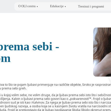
O OLI centru
Edukacije
Treninzi i programi
▼
▼
rema sebi -
om
a to što se pojam ljubavi primenjuje na različite objekte, široko je rasprostra
v prema sebi greh.
 u kojoj volim sebe, ne volim druge, da je ljubav prema sebi isto što i sebičnos
ljenja. Kalvin o ljubavi prema sebi govori kao o „pokvarenosti“*. Frojd o ljub
rednosni sud je isti kao i Kalvinov. Za njega je ljubav prema sebi isto što i nar
epen ljudskog razvoja, a osoba koja se u kasnijem životu vratila na narcisoidni 
uda. Frojd je pretpostavio da je ljubav ispoljavanje libida (libido okrenut pre