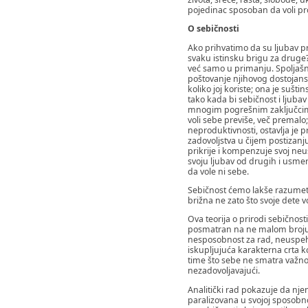
pojedinac sposoban da voli pro
O sebičnosti
Ako prihvatimo da su ljubav p
svaku istinsku brigu za druge?
već samo u primanju. Spoljašnj
poštovanje njihovog dostojanst
koliko joj koriste; ona je sušt
tako kada bi sebičnost i ljuba
mnogim pogrešnim zaključcima.
voli sebe previše, več premalo;
neproduktivnosti, ostavlja je 
zadovoljstva u čijem postizan
prikrije i kompenzuje svoj ne
svoju ljubav od drugih i usme
da vole ni sebe.
Sebičnost ćemo lakše razumeti
brižna ne zato što svoje dete 
Ova teorija o prirodi sebičnos
posmatran na ne malom broju lj
nesposobnost za rad, neuspeh 
iskupljujuća karakterna crta k
time što sebe ne smatra važnom
nezadovoljavajući.
Analitički rad pokazuje da njen
paralizovana u svojoj sposobnos