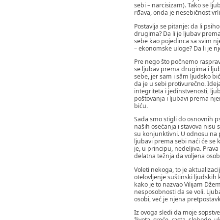
sebi – narcisizam). Tako se lju
rđava, onda je nesebičnost vrl
Postavlja se pitanje: da li ps
drugima? Da li je ljubav prema 
sebe kao pojedinca sa svim nj
– ekonomske uloge? Da li je nje
Pre nego što počnemo raspravu
se ljubav prema drugima i ljuba
sebe, jer sam i sâm ljudsko bi
da je u sebi protivurečno. Ide
integriteta i jedinstvenosti,
poštovanja i ljubavi prema n
biću.
Sada smo stigli do osnovnih ps
naših osećanja i stavova nisu 
su konjunktivni. U odnosu na p
ljubavi prema sebi naći će se 
je, u principu, nedeljiva. Prav
delatna težnja da voljena osob
Voleti nekoga, to je aktualiza
otelovljenje suštinski ljudski
kako je to nazvao Vilijam Džem
nesposobnosti da se voli. Ljub
osobi, već je njena pretposta
Iz ovoga sledi da moje sopstve
života, sreće, rasta, slobode, 