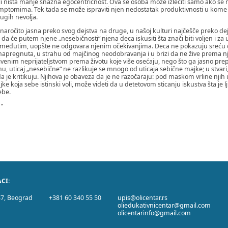
ali ništa manje snažna egocentričnost. Ova se osoba može izlečiti samo ako se
ptomima. Tek tada se može ispraviti njen nedostatak produktivnosti u kome 
rugih nevolja.
 naročito jasna preko svog dejstva na druge, u našoj kulturi najčešče preko de
a će putem njene „nesebičnosti“ njena deca iskusiti šta znači biti voljen i za uz
“, međutim, uopšte ne odgovara njenim očekivanjima. Deca ne pokazuju sreću 
enapregnuta, u strahu od majčinog neodobravanja i u brizi da ne žive prema 
venim neprijateljstvom prema životu koje više osećaju, nego što ga jasno prep
, uticaj „nesebične“ ne razlikuje se mnogo od uticaja sebične majke; u stvari, 
 je kritikuju. Njihova je obaveza da je ne razočaraju: pod maskom vrline njih 
ke koja sebe istinski voli, može videti da u detetovom sticanju iskustva šta je lj
ebe.
‘’
CI:
87, Beograd
+381 60 340 55 50
upis@olicentar.rs
oliedukativnicentar@gmail.com
olicentarinfo@gmail.com