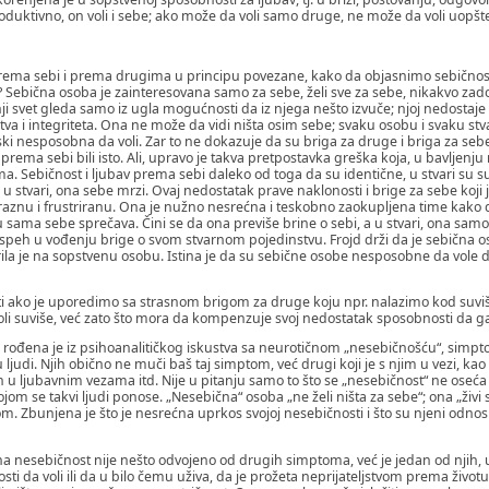
duktivno, on voli i sebe; ako može da voli samo druge, ne može da voli uopšt
rema sebi i prema drugima u principu povezane, kako da objasnimo sebičnost 
 Sebična osoba je zainteresovana samo za sebe, želi sve za sebe, nikakvo zado
i svet gleda samo iz ugla mogućnosti da iz njega nešto izvuče; njoj nedostaje 
va i integriteta. Ona ne može da vidi ništa osim sebe; svaku osobu i svaku st
inski nesposobna da voli. Zar to ne dokazuje da su briga za druge i briga za seb
v prema sebi bili isto. Ali, upravo je takva pretpostavka greška koja, u bavljen
 Sebičnost i ljubav prema sebi daleko od toga da su identične, u stvari su s
 u stvari, ona sebe mrzi. Ovaj nedostatak prave naklonosti i brige za sebe koji
praznu i frustriranu. Ona je nužno nesrećna i teskobno zaokupljena time kako 
ju sama sebe sprečava. Čini se da ona previše brine o sebi, a u stvari, ona s
uspeh u vođenju brige o svom stvarnom pojedinstvu. Frojd drži da je sebična o
rila je na sopstvenu osobu. Istina je da su sebične osobe nesposobne da vole 
 ako je uporedimo sa strasnom brigom za druge koju npr. nalazimo kod suviš
voli suviše, već zato što mora da kompenzuje svoj nedostatak sposobnosti da ga
ti rođena je iz psihoanalitičkog iskustva sa neurotičnom „nesebičnošću“, simp
udi. Njih obično ne muči baš taj simptom, već drugi koji je s njim u vezi, kao 
u ljubavnim vezama itd. Nije u pitanju samo to što se „nesebičnost“ ne oseća
ojom se takvi ljudi ponose. „Nesebična“ osoba „ne želi ništa za sebe“; ona „živ
. Zbunjena je što je nesrećna uprkos svojoj nesebičnosti i što su njeni odnos
a nesebičnost nije nešto odvojeno od drugih simptoma, već je jedan od njih, u s
ti da voli ili da u bilo čemu uživa, da je prožeta neprijateljstvom prema životu