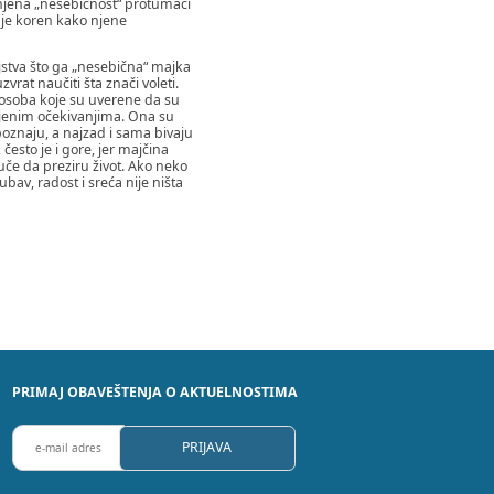
 njena „nesebičnost“ protumači
je koren kako njene
jstva što ga „nesebična“ majka
vrat naučiti šta znači voleti.
osoba koje su uverene da su
njenim očekivanjima. Ona su
oznaju, a najzad i sama bivaju
često je i gore, jer majčina
uče da preziru život. Ako neko
ubav, radost i sreća nije ništa
PRIMAJ OBAVEŠTENJA O AKTUELNOSTIMA
P
PRIJAVA
R
I