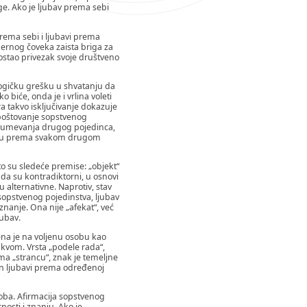
uge. Ako je ljubav prema sebi
prema sebi i ljubavi prema
odernog čoveka zaista briga za
ostao privezak svoje društveno
logičku grešku u shvatanju da
 biće, onda je i vrlina voleti
a takvo isključivanje dokazuje
 poštovanje sopstvenog
razumevanja drugog pojedinca,
vlju prema svakom drugom
o su sledeće premise: „objekt“
da su kontradiktorni, u osnovi
 alternativne. Naprotiv, stav
 sopstvenog pojedinstva, ljubav
znanje. Ona nije „afekat“, već
jubav.
rena je na voljenu osobu kao
akvom. Vrsta „podele rada“,
ma „strancu“, znak je temeljne
kon ljubavi prema određenoj
soba. Afirmacija sopstvenog
nosti i znanju. Ako je