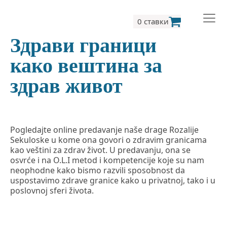
0 ставки
Здрави граници
како вештина за
здрав живот
Pogledajte online predavanje naše drage Rozalije
Sekuloske u kome ona govori o zdravim granicama
kao veštini za zdrav život. U predavanju, ona se
osvrće i na O.L.I metod i kompetencije koje su nam
neophodne kako bismo razvili sposobnost da
uspostavimo zdrave granice kako u privatnoj, tako i u
poslovnoj sferi života.