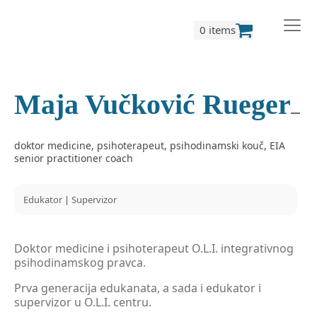
0 items
Maja Vučković Rueger
doktor medicine, psihoterapeut, psihodinamski kouč, EIA
senior practitioner coach
Edukator
|
Supervizor
Doktor medicine i psihoterapeut O.L.I. integrativnog
psihodinamskog pravca.
Prva generacija edukanata, a sada i edukator i
supervizor u O.L.I. centru.