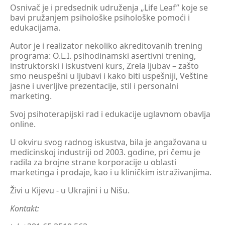
Osnivač je i predsednik udruženja „Life Leaf” koje se
bavi pružanjem psihološke psihološke pomoći i
edukacijama.
Autor je i realizator nekoliko akreditovanih trening
programa: O.L.I. psihodinamski asertivni trening,
instruktorski i iskustveni kurs, Zrela ljubav – zašto
smo neuspešni u ljubavi i kako biti uspešniji, Veštine
jasne i uverljive prezentacije, stil i personalni
marketing.
Svoj psihoterapijski rad i edukacije uglavnom obavlja
online.
U okviru svog radnog iskustva, bila je angažovana u
medicinskoj industriji od 2003. godine, pri čemu je
radila za brojne strane korporacije u oblasti
marketinga i prodaje, kao i u kliničkim istraživanjima.
Živi u Kijevu - u Ukrajini i u Nišu.
Kontakt: