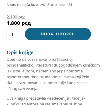
Autor: Nebojša Jovanović, Broj strana: 455
2.100
рсд
Оригинална
Тренутна
1.800
рсд
цена
цена
Psihoanaliza
i
psihoterapija
је
је:
DODAJ U KORPU
kao
vaspitanje
количина
била:
1.800 рсд.
2.100 рсд.
Opis knjige
Obimno delo, zasnovano na klasičnoj
psihoanalitičkoj literaturi i dugogodišnjem kliničkom
iskustvu autora, namenjeno je psiholozima,
psihoterapeutima, studentima i svima koji žele
dublje razumevanje psihoterapije kao procesa
ličnog sazrevanja.
Ova knjiga predstavlja višedecenijski teorijski i
klinički rad autora na razumevanju suštine