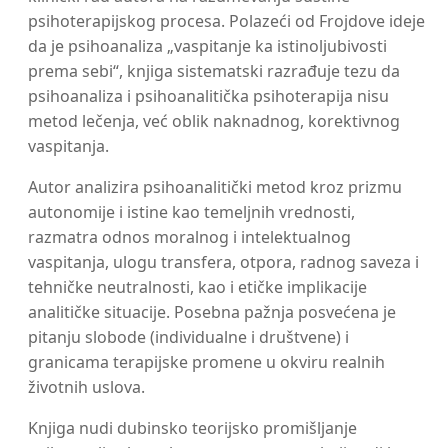
psihoterapijskog procesa. Polazeći od Frojdove ideje
da je psihoanaliza „vaspitanje ka istinoljubivosti
prema sebi“, knjiga sistematski razrađuje tezu da
psihoanaliza i psihoanalitička psihoterapija nisu
metod lečenja, već oblik naknadnog, korektivnog
vaspitanja.
Autor analizira psihoanalitički metod kroz prizmu
autonomije i istine kao temeljnih vrednosti,
razmatra odnos moralnog i intelektualnog
vaspitanja, ulogu transfera, otpora, radnog saveza i
tehničke neutralnosti, kao i etičke implikacije
analitičke situacije. Posebna pažnja posvećena je
pitanju slobode (individualne i društvene) i
granicama terapijske promene u okviru realnih
životnih uslova.
Knjiga nudi dubinsko teorijsko promišljanje