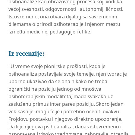
psihoanalize kao obrazovnog procesa koji vodi ka
većoj svesnosti, odgovornosti i autonomiji ličnosti.
Istovremeno, ona otvara dijalog sa savremenim
dilemama o prirodi psihoterapije i njenom mestu
između medicine, pedagogije i etike.
Iz recenzije:
"U vreme svoje pionirske prošlosti, kada je
psihoanaliza postavljala svoje temelje, njen tvorac je
uporno ukazivao da se ona nikako ne treba
ograničiti na poziciju jednog od mnoštva
psihoterapijskih modaliteta, mada svakako uz
zasluženu primus inter pares poziciju. Skoro jedan
vek kasnije, moguće je i potrebno oceniti ovakvu
Frojdovu postavku i njegovo direktno upozorenje.
Da li je njegova psihoanaliza, danas istovremeno i
osporavana i visoko vrednovana, zaboravila, otcepila