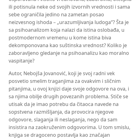
ili potisnula neke od svojih izvornih vrednosti i sama
sebe ograničila jedino na zametan posao
neizvesnog ishoda – „urazumljivanja ludoga“? Šta je
sa psihoanalizom koja nalazi da istina oslobađa, u
postmodernom vremenu u kome istina biva
dekomponovana kao suštinska vrednost? Koliko je
zaboravljeno gledanje na psihoanalizu kao moralno
vaspitanje?
Autor, Nebojša Jovanović, koji je svoj radni vek
posvetio smelim traganjima za ovakvim i sličnim
pitanjima, u ovoj knjizi daje svoje odgovore na ova, i
sa njima obilje drugih povezanih problema. Stiče se
utisak da je imao potrebu da čitaoca navede na
sopstvena razmišljanja, da provocira njegove
odgovore, slaganja ili neslaganja, nego da sam
insistira na zaokruženim odgovorima. U tom smislu,
knjiga se dragoceno postavlja kao značajan