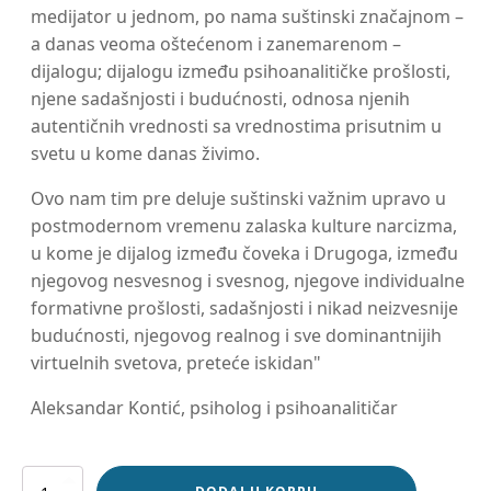
medijator u jednom, po nama suštinski značajnom –
a danas veoma oštećenom i zanemarenom –
dijalogu; dijalogu između psihoanalitičke prošlosti,
njene sadašnjosti i budućnosti, odnosa njenih
autentičnih vrednosti sa vrednostima prisutnim u
svetu u kome danas živimo.
Ovo nam tim pre deluje suštinski važnim upravo u
postmodernom vremenu zalaska kulture narcizma,
u kome je dijalog između čoveka i Drugoga, između
njegovog nesvesnog i svesnog, njegove individualne
formativne prošlosti, sadašnjosti i nikad neizvesnije
budućnosti, njegovog realnog i sve dominantnijih
virtuelnih svetova, preteće iskidan"
Aleksandar Kontić, psiholog i psihoanalitičar
Psihoanaliza
i
psihoterapija