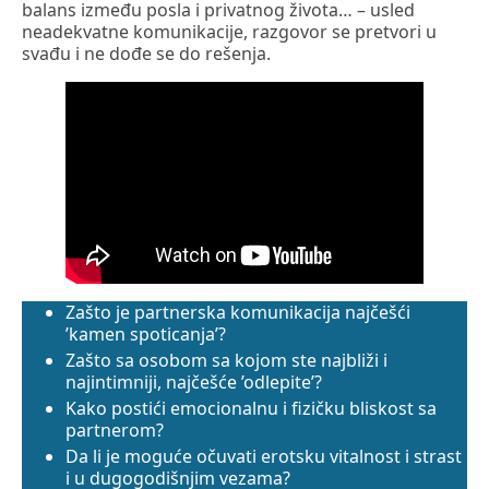
balans između posla i privatnog života… – usled
neadekvatne komunikacije, razgovor se pretvori u
svađu i ne dođe se do rešenja.
Zašto je partnerska komunikacija najčešći
’kamen spoticanja’?
Zašto sa osobom sa kojom ste najbliži i
najintimniji, najčešće ’odlepite’?
Kako postići emocionalnu i fizičku bliskost sa
partnerom?
Da li je moguće očuvati erotsku vitalnost i strast
i u dugogodišnjim vezama?