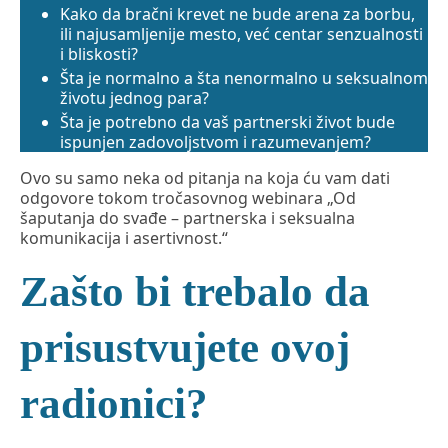
Kako da bračni krevet ne bude arena za borbu,
ili najusamljenije mesto, već centar senzualnosti
i bliskosti?
Šta je normalno a šta nenormalno u seksualnom
životu jednog para?
Šta je potrebno da vaš partnerski život bude
ispunjen zadovoljstvom i razumevanjem?
Ovo su samo neka od pitanja na koja ću vam dati
odgovore tokom tročasovnog webinara „Od
šaputanja do svađe – partnerska i seksualna
komunikacija i asertivnost.“
Zašto bi trebalo da
prisustvujete ovoj
radionici?