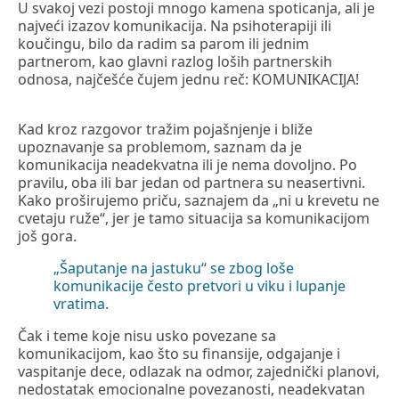
U svakoj vezi postoji mnogo kamena spoticanja, ali je
najveći izazov komunikacija. Na psihoterapiji ili
koučingu, bilo da radim sa parom ili jednim
partnerom, kao glavni razlog loših partnerskih
odnosa, najčešće čujem jednu reč: KOMUNIKACIJA!
Kad kroz razgovor tražim pojašnjenje i bliže
upoznavanje sa problemom, saznam da je
komunikacija neadekvatna ili je nema dovoljno. Po
pravilu, oba ili bar jedan od partnera su neasertivni.
Kako proširujemo priču, saznajem da „ni u krevetu ne
cvetaju ruže“, jer je tamo situacija sa komunikacijom
još gora.
„Šaputanje na jastuku“ se zbog loše
komunikacije često pretvori u viku i lupanje
vratima.
Čak i teme koje nisu usko povezane sa
komunikacijom, kao što su finansije, odgajanje i
vaspitanje dece, odlazak na odmor, zajednički planovi,
nedostatak emocionalne povezanosti, neadekvatan