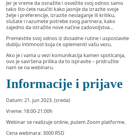
Jer je vreme da osnažite i osvežite svoj odnos samo
tako što ćete naučiti kako jasnije da izrazite svoje
želje i preferencije, izrazite neslaganje ili kritiku,
slušate i razumete potrebe svog partnera, kako
zajedno da istražite nove načine zadovoljstva…
Premestite svoj odnos iz dosadne rutine i uspostavite
dublju intimnost koja će oplemeniti vašu vezu.
Ako je i vama u vezi komunikacija kamen spoticanja,
ovo je savršena prilika da to ispravite – pridružite
nam se na webinaru.
Informacije i prijave
Datum: 21. jun 2023. (sreda)
Vreme: 18:00-21:00h
Webinar se realizuje online, putem Zoom platforme.
Cena webinara: 3000 RSD